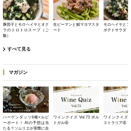
豚団子とモロヘイヤとオク
生ピーマンと鯖マヨマスタ
モロヘイヤとア
ラのトロトロスープ（ご
ード
ポテトサラダ
飯）
すべて見る
マガジン
ハーゲンダッツ6種×ルビ
ワインクイズ Vol.73 ポル
ワインクイズ Vo
ーポート！ AIの予想は当
トガル④
ストラリア④
たる？ソムリエが実際に合