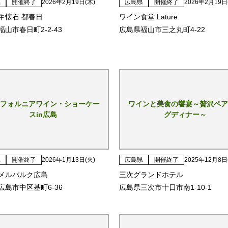
県
開催終了
2026年2月19日(木)
広島県
開催終了
2026年2月19日
キ懐石 都春日
ワイン食堂 Lature
山市春日町2-2-43
広島県福山市三之丸町4-22
フォルニアワイン・ショーケー
ワインと美食の饗宴～贅沢ペア
スin広島
グディナー～
県
開催終了
2026年1月13日(火)
広島県
開催終了
2025年12月8日
メルパルク広島
三次グランドホテル
広島市中区基町6-36
広島県三次市十日市南1-10-1