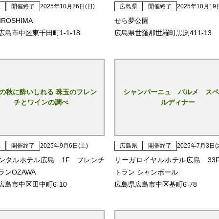
県
開催終了
2025年10月26日(日)
広島県
開催終了
2025年10月19
HIROSHIMA
せら夢公園
広島市中区東千田町1-1-18
広島県世羅郡世羅町黒渕411-13
の秋に酔いしれる 珠玉のフレン
シャンパーニュ パルメ スペ
チとワインの調べ
ルディナー
県
開催終了
2025年9月6日(土)
広島県
開催終了
2025年7月3日(
ンタルホテル広島 1F フレンチ
リーガロイヤルホテル広島 33
ランOZAWA
トラン シャンボール
広島市中区田中町6-10
広島県広島市中区基町6-78