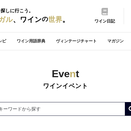
を探しに行こう。
の
ガル
、ワイン
世界
。
ワイン日記
シピ
ワイン用語辞典
ヴィンテージチャート
マガジン
Eve
n
t
ワインイベント