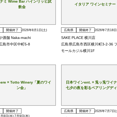
ナミ Wime Bar ハインリッヒ試
イタリア ワインセミナー
飲会
県
開催終了
2026年8月1日(土)
広島県
開催終了
2026年7月18日
酒舗 Naka-machi
SAKE PLACE 横川店
広島市中区中町5-8
広島県広島市西区横川町3-2-36 
モールカジル横川1F
cere × Totto Winery「夏のワイ
日本ワインent. × 兎ッ兎ワイ
ン会」
七夕の夜を彩るペアリングディ
県
開催終了
広島県
開催終了
2026年7月7日(
7月8日(水) 7月9日(木)