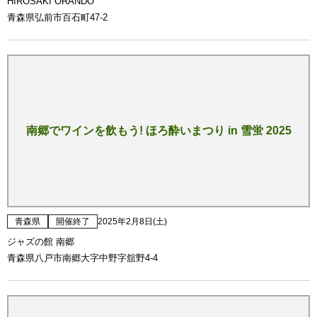
HIROSAKI ORANDO
青森県弘前市百石町47-2
南郷でワインを飲もう! ほろ酔いまつり in 雪蛍 2025
青森県
開催終了
2025年2月8日(土)
ジャズの館 南郷
青森県八戸市南郷大字中野字舘野4-4