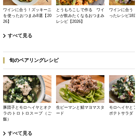
ワインに合う！ズッキーニ
とうもろこしで作る ワイ
ワインに合う 
を使ったおつまみ8選【20
ンが飲みたくなるおつまみ
ったレシピ18選【
26】
レシピ【2026】
すべて見る
旬のペアリングレシピ
豚団子とモロヘイヤとオク
生ピーマンと鯖マヨマスタ
モロヘイヤとア
ラのトロトロスープ（ご
ード
ポテトサラダ
飯）
すべて見る