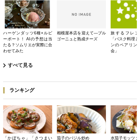
ハーゲンダッツ6種×ルビ
相模屋本店を迎えて―ブル
旅するフレンチB
ーポート！ AIの予想は当
ゴーニュと熟成チーズ
「バスク料理と
たる？ソムリエが実際に合
ンのペアリン
わせてみた
会」
すべて見る
ランキング
「かぼちゃ」「さつまい
茄子のバジル炒め
水茄子モッツァ