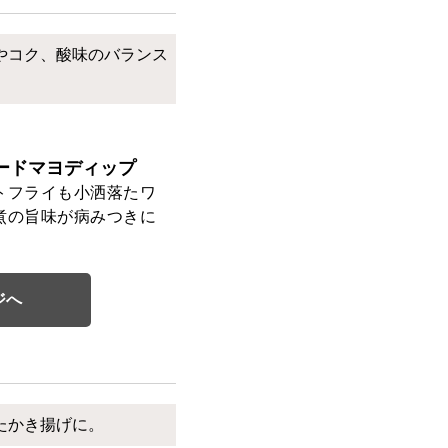
やコク、酸味のバランス
ードマヨディップ
トフライも小洒落たワ
煮の旨味が病みつきに
ジへ
たかき揚げに。