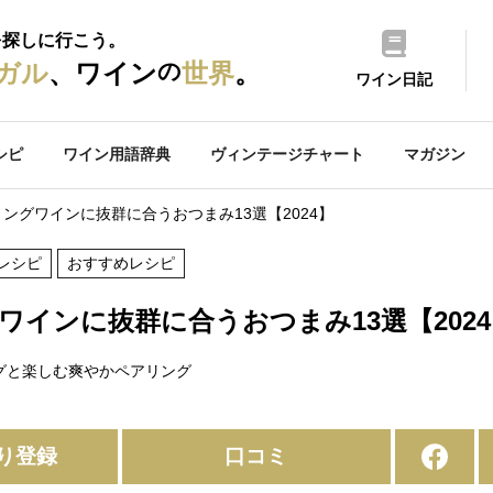
を探しに行こう。
の
ガル
、ワイン
世界
。
ワイン日記
シピ
ワイン用語辞典
ヴィンテージチャート
マガジン
ングワインに抜群に合うおつまみ13選【2024】
レシピ
おすすめレシピ
ワインに抜群に合うおつまみ13選【2024
グと楽しむ爽やかペアリング
り登録
口コミ