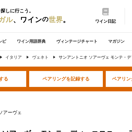
を探しに行こう。
の
ガル
、ワイン
世界
。
ワイン日記
シピ
ワイン用語辞典
ヴィンテージチャート
マガジン
イタリア
ヴェネト
サンアントニオ ソアーヴェ モンテ・
する
ペアリングを
記録する
ペアリン
 ソアーヴェ