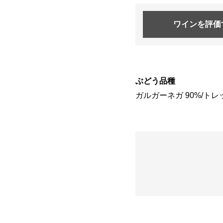
ワインを
評価
ぶどう品種
ガルガーネガ 90%/ト