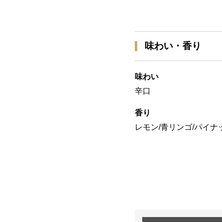
味わい・香り
味わい
辛口
香り
レモン/青リンゴ/パイナ