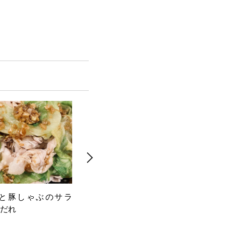
と豚しゃぶのサラ
生ピーマンと鯖マヨマスタード
焼き
だれ
ラダ