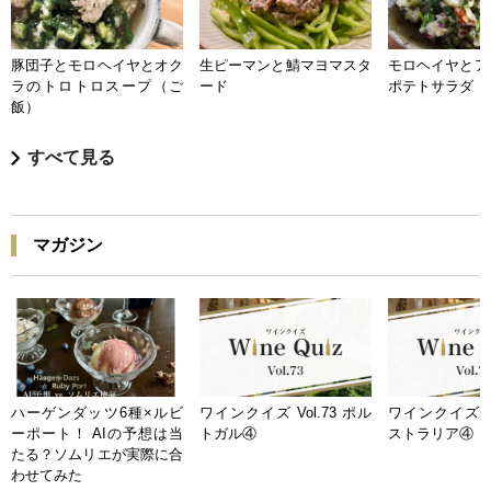
豚団子とモロヘイヤとオク
生ピーマンと鯖マヨマスタ
モロヘイヤとア
ラのトロトロスープ（ご
ード
ポテトサラダ
飯）
すべて見る
マガジン
ハーゲンダッツ6種×ルビ
ワインクイズ Vol.73 ポル
ワインクイズ Vo
ーポート！ AIの予想は当
トガル④
ストラリア④
たる？ソムリエが実際に合
わせてみた