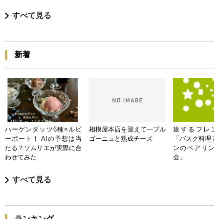
すべて見る
新着
ハーゲンダッツ6種×ルビ
相模屋本店を迎えて―ブル
旅するフレンチB
ーポート！ AIの予想は当
ゴーニュと熟成チーズ
「バスク料理と
たる？ソムリエが実際に合
ンのペアリン
わせてみた
会」
すべて見る
ランキング