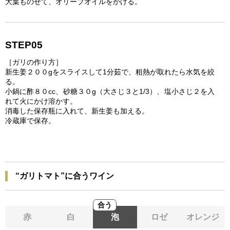
大葉ものせて、オリーブオイルをかける。
STEP05
［ガリの作り方］
新生姜２００gをスライスして1分茹で、粗熱が取れたら水気を絞
る。
小鍋に酢８０cc、砂糖３０g（大さじ３と1/3）、塩小さじ２を入
れて火にかけ溶かす。
消毒した保存瓶に入れて、新生姜も加える。
冷蔵庫で保存。
“ガリトマト”に合うワイン
合う
赤
白
泡
ロゼ
オレンジ