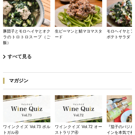
豚団子とモロヘイヤとオク
生ピーマンと鯖マヨマスタ
モロヘイヤとア
ラのトロトロスープ（ご
ード
ポテトサラダ
飯）
すべて見る
マガジン
ワインクイズ Vol.73 ポル
ワインクイズ Vol.72 オー
『茄子のバジル
トガル④
ストラリア④
インを本気で検