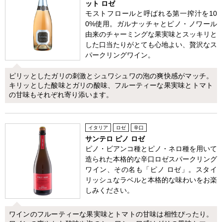
ット ロゼ
モストフロールと呼ばれる第一搾汁を10
0%使用。ガルナッチャとピノ・ノワール
由来のチャーミングな果実味とスッキリと
した口当たりがとても心地よい、贅沢なス
パークリングワイン。
ピリッとしたガリの刺激とシュワシュワの泡の爽快感がマッチ。
キリッとした酸味とガリの酸味、フルーティーな果実味とトマト
の甘味もそれぞれ寄り添います。
イタリア
ロゼ
辛口
サンテロ ピノ ロゼ
ピノ・ビアンコ種とピノ・ネロ種を用いて
造られた本格的な辛口ロゼスパークリング
ワイン、その名も「ピノ ロゼ」。スタイ
リッシュなラベルと本格的な味わいをお楽
しみください。
ワインのフルーティーな果実味とトマトの甘味は相性ぴったり。