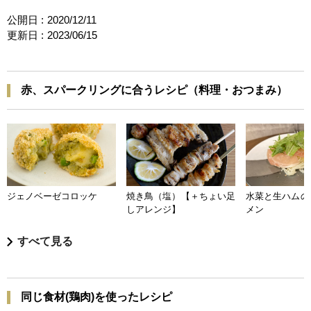
公開日 :
2020/12/11
更新日 :
2023/06/15
赤、スパークリングに合うレシピ（料理・おつまみ）
ジェノベーゼコロッケ
焼き鳥（塩）【＋ちょい足
水菜と生ハムの
しアレンジ】
メン
すべて見る
同じ食材(鶏肉)を使ったレシピ