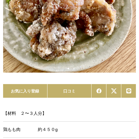
お気に入り登録
口コミ
【材料 ２〜３人分】
鶏もも肉 約４５０g