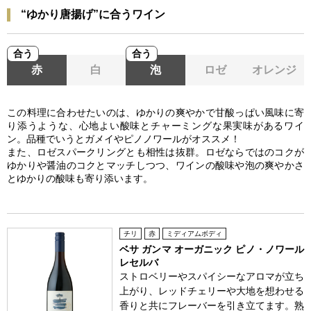
“ゆかり唐揚げ”に合うワイン
合う
合う
赤
白
泡
ロゼ
オレンジ
この料理に合わせたいのは、ゆかりの爽やかで甘酸っぱい風味に寄
り添うような、心地よい酸味とチャーミングな果実味があるワイ
ン。品種でいうとガメイやピノノワールがオススメ！
また、ロゼスパークリングとも相性は抜群。ロゼならではのコクが
ゆかりや醤油のコクとマッチしつつ、ワインの酸味や泡の爽やかさ
とゆかりの酸味も寄り添います。
チリ
赤
ミディアムボディ
ベサ ガンマ オーガニック ピノ・ノワール
レセルバ
ストロベリーやスパイシーなアロマが立ち
上がり、レッドチェリーや大地を想わせる
香りと共にフレーバーを引き立てます。熟