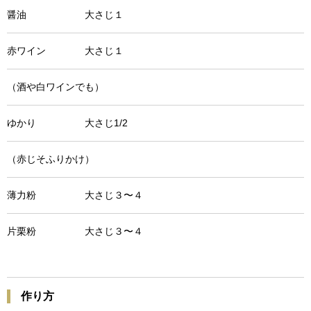
醤油 大さじ１
赤ワイン 大さじ１
（酒や白ワインでも）
ゆかり 大さじ1/2
（赤じそふりかけ）
薄力粉 大さじ３〜４
片栗粉 大さじ３〜４
作り方