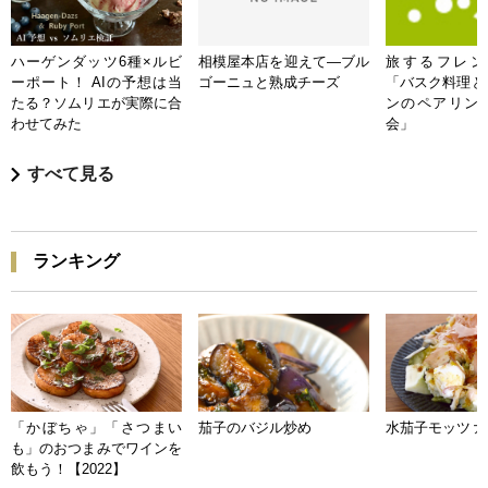
ハーゲンダッツ6種×ルビ
相模屋本店を迎えて―ブル
旅するフレンチB
ーポート！ AIの予想は当
ゴーニュと熟成チーズ
「バスク料理と
たる？ソムリエが実際に合
ンのペアリン
わせてみた
会」
すべて見る
ランキング
「かぼちゃ」「さつまい
茄子のバジル炒め
水茄子モッツァ
も」のおつまみでワインを
飲もう！【2022】