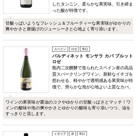
したタンニン、柔らかな果実味、引き締ま
った酸が特徴です。
甘酸っぱいようなフレッシュ＆フルーティーな果実味がゆかりの
爽やかさと唐揚げのジューシーさと心地よく寄り添います。
スペイン
ロゼ
辛口
バルディネット モンサラ カバ ブルット
ロゼ
瓶内二次醗酵で造られたスペイン産の高品
質スパークリングワイン。新鮮なイチゴを
想わせる、軽やかで透明感ある果実味が特
徴で、滑らかな泡が心地よい上質なカバ。
ワインの果実味が醤油のコクやゆかりの甘酸っぱさとマッチ！ワ
インの酸味や泡の爽やかさとゆかりの酸味も寄り添いつつ、油を
すっきりと流します。
イタリア
赤
辛口