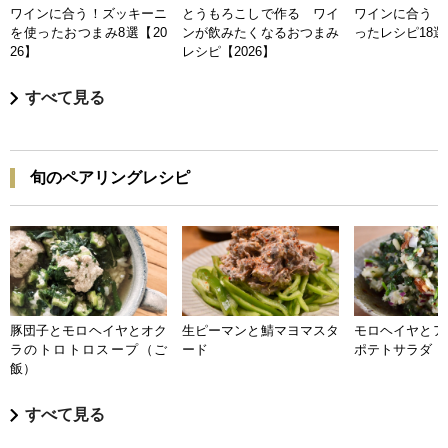
ワインに合う！ズッキーニ
とうもろこしで作る ワイ
ワインに合う 
を使ったおつまみ8選【20
ンが飲みたくなるおつまみ
ったレシピ18選【
26】
レシピ【2026】
すべて見る
旬のペアリングレシピ
豚団子とモロヘイヤとオク
生ピーマンと鯖マヨマスタ
モロヘイヤとア
ラのトロトロスープ（ご
ード
ポテトサラダ
飯）
すべて見る