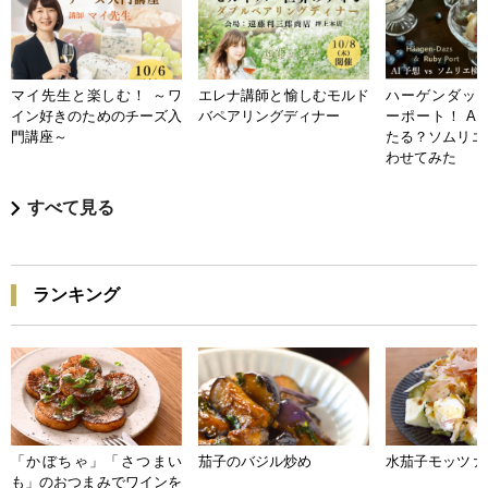
マイ先生と楽しむ！ ～ワ
エレナ講師と愉しむモルド
ハーゲンダッツ
イン好きのためのチーズ入
バペアリングディナー
ーポート！ A
門講座～
たる？ソムリエ
わせてみた
すべて見る
ランキング
「かぼちゃ」「さつまい
茄子のバジル炒め
水茄子モッツァ
も」のおつまみでワインを