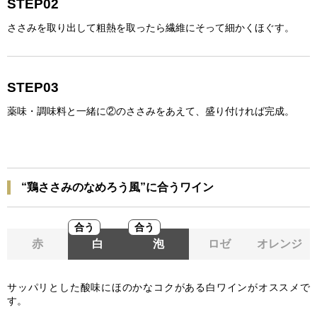
STEP02
ささみを取り出して粗熱を取ったら繊維にそって細かくほぐす。
STEP03
薬味・調味料と一緒に②のささみをあえて、盛り付ければ完成。
“鶏ささみのなめろう風”に合うワイン
合う
合う
赤
白
泡
ロゼ
オレンジ
サッパリとした酸味にほのかなコクがある白ワインがオススメで
す。