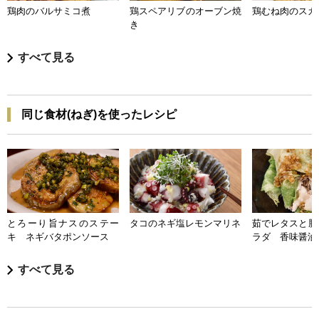
鶏肉のバルサミコ煮
鶏スペアリブのオーブン焼
鶏むね肉のスカ
き
すべて見る
同じ食材(ねぎ)を使ったレシピ
とろーり旨ナスのステー
タコのネギ塩レモンマリネ
茹でレタスと豚
キ ネギバタポンソース
ラダ 香味醤油
すべて見る