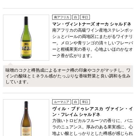
南アフリカ
白
辛口
マン・ヴィントナーズ オーカ シャルドネ
南アフリカの高級ワイン産地ステレンボッ
シュとパールの両地区にまたがるワイナリ
ー。メロンや青リンゴの清々しいフレーバ
ーと柑橘果実の香り。心地よいほのかなオ
ーク香が広がります。
味噌のコクと樽熟成によるオーク樽の印象やコクがマッチし、ワ
インの酸味とミネラル感がたっぷりな香味野菜と良い調和を生み
しています。
ルーマニア
白
辛口
ヴィル・ブドゥレアスカ ヴァイン・イ
ン・フレイム シャルドネ
力強いトロピカルフルーツの香りに、バニ
ラのニュアンス。厚みのある果実感に、心
地よい酸としっかりとした樽感が感じられ