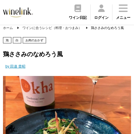
ワイン日記
ログイン
メニュー
ホーム
ワインに合うレシピ（料理・おつまみ）
鶏ささみのなめろう風
泡
白
お肉のおかず
鶏ささみのなめろう風
by 田邉 貴昭