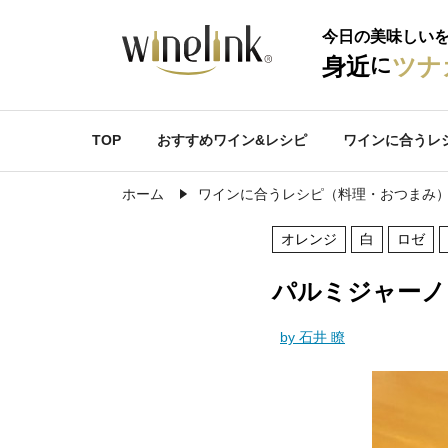
今日の美味しい
に
身近
ツナ
TOP
おすすめワイン&レシピ
ワインに合うレ
ホーム
ワインに合うレシピ（料理・おつまみ
オレンジ
白
ロゼ
パルミジャーノ
by 石井 瞭