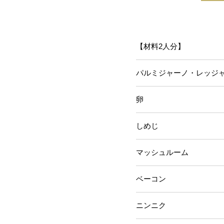
【材料2人分】
パルミジャーノ・レッジ
卵 
しめじ 1
マッシュルー
ベーコン
ニンニク 1