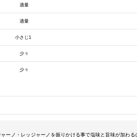
 適量
ル 適量
小さじ1
少々
ー 少々
ジャーノ・レッジャーノを振りかける事で塩味と旨味が加わる