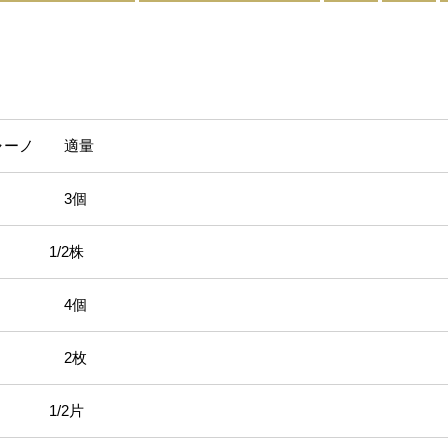
ャーノ 適量
3個
/2株
ム 4個
 2枚
/2片