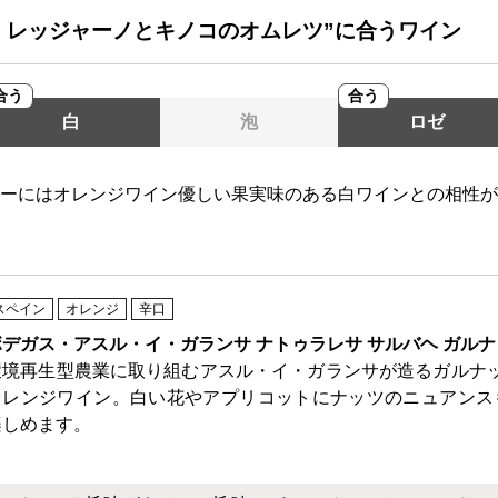
・レッジャーノとキノコのオムレツ”に合うワイン
合う
合う
白
泡
ロゼ
ーにはオレンジワイン優しい果実味のある白ワインとの相性が
スペイン
オレンジ
辛口
ボデガス・アスル・イ・ガランサ ナトゥラレサ サルバヘ ガル
環境再生型農業に取り組むアスル・イ・ガランサが造るガルナッ
オレンジワイン。白い花やアプリコットにナッツのニュアンス
楽しめます。