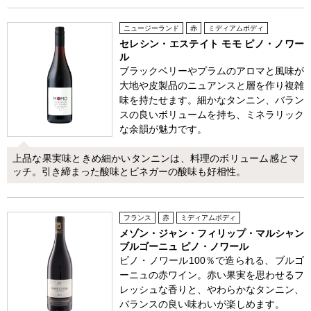
ニュージーランド
赤
ミディアムボディ
セレシン・エステイト モモ ピノ・ノワー
ル
ブラックベリーやプラムのアロマと風味が
大地や皮製品のニュアンスと層を作り複雑
味を持たせます。細かなタンニン、バラン
スの良いボリュームを持ち、ミネラリック
な余韻が魅力です。
上品な果実味ときめ細かいタンニンは、料理のボリューム感とマ
ッチ。引き締まった酸味とビネガーの酸味も好相性。
フランス
赤
ミディアムボディ
メゾン・ジャン・フィリップ・マルシャン
ブルゴーニュ ピノ・ノワール
ピノ・ノワール100％で造られる、ブルゴ
ーニュの赤ワイン。赤い果実を思わせるフ
レッシュな香りと、やわらかなタンニン、
バランスの良い味わいが楽しめます。