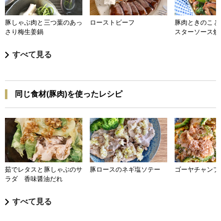
豚しゃぶ肉と三つ葉のあっ
ローストビーフ
豚肉ときのこと
さり梅生姜鍋
スターソース炒
すべて見る
同じ食材(豚肉)を使ったレシピ
茹でレタスと豚しゃぶのサ
豚ロースのネギ塩ソテー
ゴーヤチャンプ
ラダ 香味醤油だれ
すべて見る