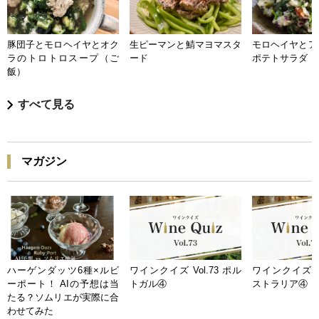
豚団子とモロヘイヤとオク
生ピーマンと鯖マヨマスタ
モロヘイヤとア
ラのトロトロスープ（ご
ード
ポテトサラダ
飯）
すべて見る
マガジン
ハーゲンダッツ6種×ルビ
ワインクイズ Vol.73 ポル
ワインクイズ Vo
ーポート！ AIの予想は当
トガル④
ストラリア④
たる？ソムリエが実際に合
わせてみた