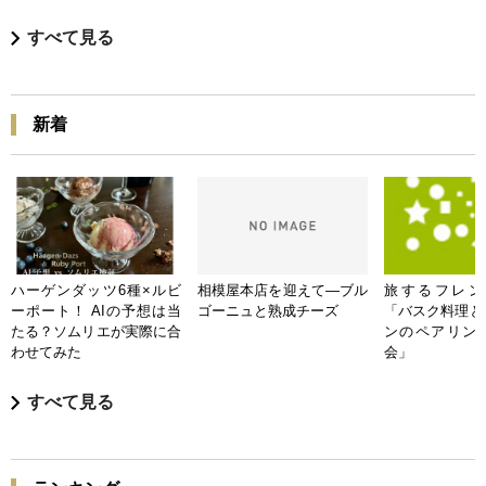
すべて見る
新着
ハーゲンダッツ6種×ルビ
相模屋本店を迎えて―ブル
旅するフレンチB
ーポート！ AIの予想は当
ゴーニュと熟成チーズ
「バスク料理と
たる？ソムリエが実際に合
ンのペアリン
わせてみた
会」
すべて見る