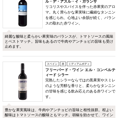
ル・デ・アスル・イ・ガランサ
リコリスやスパイスを伴った赤果実のアロ
マ。丸く滑らかな果実味に繊細なタンニン
を感じられ、心地よい余韻が続く、バラン
スの取れた赤ワイン。
綺麗な酸味と柔らかい果実味のバランスが、トマトソースの風味
とベストマッチ。旨味もあるので牛肉やアンチョビの旨味も受け
止めます。
スペイン
赤
ミディアムボディ
フリーバード・ワイン エル・コンベルテ
ィード シラー
完熟したシラーならではの黒果実やスミレ
のような芳醇な香りと、柔らかなタンニン
の甘味を感じる飲み応えのある赤ワインで
す。
豊かな果実風味は、牛肉やアンチョビの旨味と相性抜群。程よい
酸味はトマトソースの酸味ともマッチ。胡椒を効かせて、ワイン