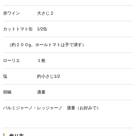
赤ワイン 大さじ２
カットトマト缶 1/2缶
（約２００g。ホールトマトは手で潰す）
ローリエ １枚
塩 約小さじ1/2
胡椒 適量
パルミジャーノ・レッジャーノ 適量（お好みで）