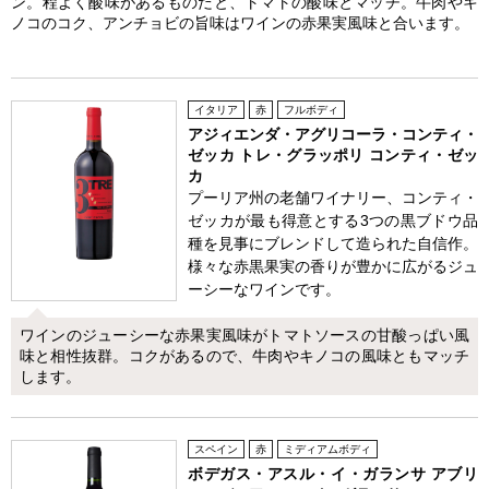
ン。程よく酸味があるものだと、トマトの酸味とマッチ。牛肉やキ
ノコのコク、アンチョビの旨味はワインの赤果実風味と合います。
イタリア
赤
フルボディ
アジィエンダ・アグリコーラ・コンティ・
ゼッカ トレ・グラッポリ コンティ・ゼッ
カ
プーリア州の老舗ワイナリー、コンティ・
ゼッカが最も得意とする3つの黒ブドウ品
種を見事にブレンドして造られた自信作。
様々な赤黒果実の香りが豊かに広がるジュ
ーシーなワインです。
ワインのジューシーな赤果実風味がトマトソースの甘酸っぱい風
味と相性抜群。コクがあるので、牛肉やキノコの風味ともマッチ
します。
スペイン
赤
ミディアムボディ
ボデガス・アスル・イ・ガランサ アブリ