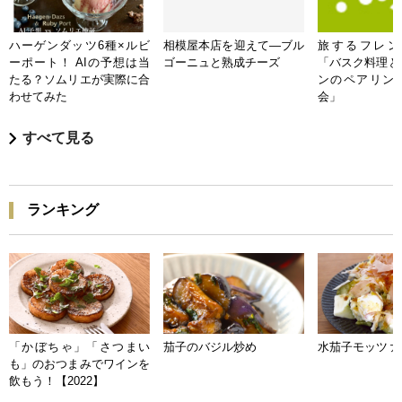
ハーゲンダッツ6種×ルビ
相模屋本店を迎えて―ブル
旅するフレンチB
ーポート！ AIの予想は当
ゴーニュと熟成チーズ
「バスク料理と
たる？ソムリエが実際に合
ンのペアリン
わせてみた
会」
すべて見る
ランキング
「かぼちゃ」「さつまい
茄子のバジル炒め
水茄子モッツァ
も」のおつまみでワインを
飲もう！【2022】