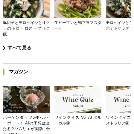
豚団子とモロヘイヤとオク
生ピーマンと鯖マヨマスタ
モロヘイヤとア
ラのトロトロスープ（ご
ード
ポテトサラダ
飯）
すべて見る
マガジン
ハーゲンダッツ6種×ルビ
ワインクイズ Vol.73 ポル
ワインクイズ Vo
ーポート！ AIの予想は当
トガル④
ストラリア④
たる？ソムリエが実際に合