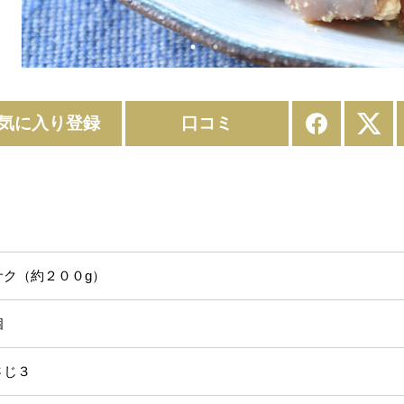
気に入り登録
口コミ
約２００g）
個
さじ３