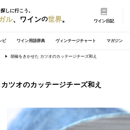
を探しに行こう。
の
ガル
、ワイン
世界
。
ワイン日記
シピ
ワイン用語辞典
ヴィンテージチャート
マガジン
）
胡椒をきかせた カツオのカッテージチーズ和え
 カツオのカッテージチーズ和え