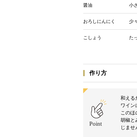
醤油 小さじ
おろしにんにく 少
こしょう たっ
作り方
和える
ワイン
このほ
胡椒と
じませ