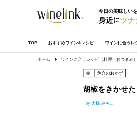
今日の美味しい
に
身近
ツナ
TOP
おすすめワイン&レシピ
ワインに合うレ
ホーム
ワインに合うレシピ（料理・おつまみ
赤
魚介のおかず
胡椒をきかせた
by 大橋 みちこ