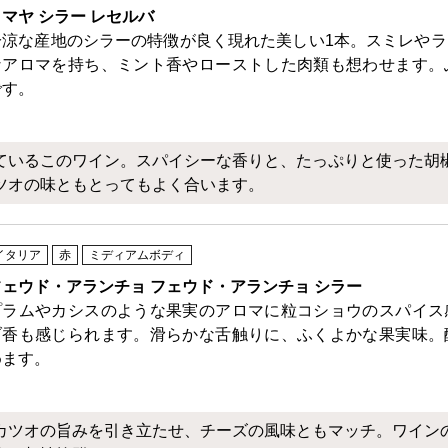
マヤ シラー レセルバ
冷涼な産地のシラーの特徴が良く現れた美しい1本。スミレや
なアロマを持ち、ミント香やローストした肉類も想わせます。
です。
ているこのワイン。スパイシーな香りと、たっぷりと使った胡
ツオの味ともとってもよく合います。
イタリア
赤
ミディアムボディ
フェウド・アランチョ フェウド・アランチョ シラー
プラムやカシスのような果実のアロマに粒コショウのスパイス
ブ香も感じられます。滑らかな舌触りに、ふくよかな果実味。
めます。
カツオの旨みを引き立たせ、チーズの風味ともマッチ。ワイン