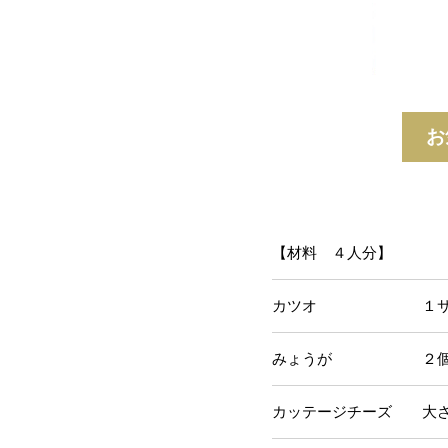
お
【材料 ４人分】
カツオ １サク（
みょうが ２
カッテージチーズ 大