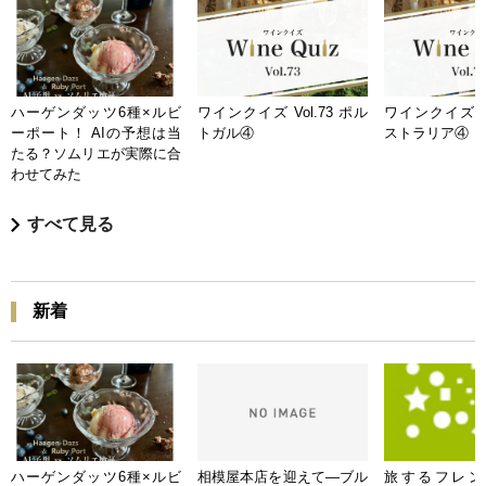
ハーゲンダッツ6種×ルビ
ワインクイズ Vol.73 ポル
ワインクイズ Vo
ーポート！ AIの予想は当
トガル④
ストラリア④
たる？ソムリエが実際に合
わせてみた
すべて見る
新着
ハーゲンダッツ6種×ルビ
相模屋本店を迎えて―ブル
旅するフレンチB