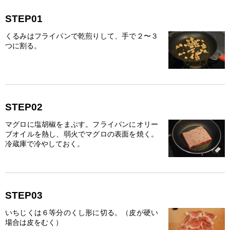
STEP01
くるみはフライパンで乾煎りして、手で２〜３
つに割る。
STEP02
マグロに塩胡椒をまぶす。フライパンにオリー
ブオイルを熱し、弱火でマグロの表面を焼く。
冷蔵庫で冷やしておく。
STEP03
いちじくは６等分のくし形に切る。（皮が硬い
場合は皮をむく）