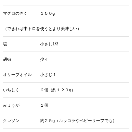
マグロのさく １５０g
（できれば中トロを使うとより美味しい）
塩 小さじ1/3
胡椒 少々
オリーブオイル 小さじ１
いちじく ２個（約１２０g）
みょうが １個
クレソン 約２５g（ルッコラやベビーリーフでも）