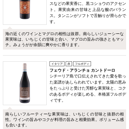
スなどの果実香に、黒コショウのアクセン
ト。果実由来の甘味と上品な酸のバラン
ス。タンニンがソフトで舌触りが滑らかで
す。
海の近くのワインとマグロの相性は抜群。南らしいジューシーな
果実味は、いちじくの甘味と合い、マグロの旨みの強さともマッ
チ。みょうがが余韻に爽やかに香ります。
イタリア
赤
フルボディ
フェウド・アランチョ カントドーロ
シチーリア島で口伝えされてきた愛を歌っ
た楽譜があしらわれています。太陽の恵み
をたっぷりと受けた芳醇な果実味と、コク
のあるボディが楽しめる、本格派フルボデ
ィです。
南らしいフルーティーな果実味は、いちじくの甘味と抜群の相
性。ワインの旨みやコクが料理の旨みと相乗効果。ボリューム感
も合います。