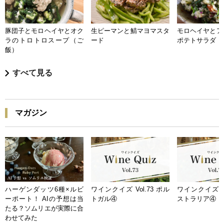
豚団子とモロヘイヤとオク
生ピーマンと鯖マヨマスタ
モロヘイヤとア
ラのトロトロスープ（ご
ード
ポテトサラダ
飯）
すべて見る
マガジン
ハーゲンダッツ6種×ルビ
ワインクイズ Vol.73 ポル
ワインクイズ Vo
ーポート！ AIの予想は当
トガル④
ストラリア④
たる？ソムリエが実際に合
わせてみた