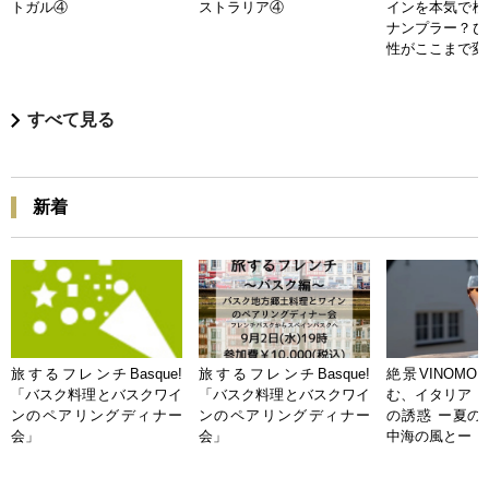
トガル④
ストラリア④
インを本気で検
ナンプラー？ひ
性がここまで変
すべて見る
新着
旅するフレンチBasque!
旅するフレンチBasque!
絶景VINOMO
「バスク料理とバスクワイ
「バスク料理とバスクワイ
む、イタリア「
ンのペアリングディナー
ンのペアリングディナー
の誘惑 ー夏の
会」
会」
中海の風とー