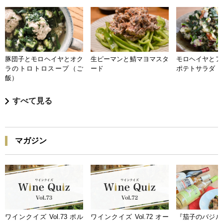
豚団子とモロヘイヤとオク
生ピーマンと鯖マヨマスタ
モロヘイヤとア
ラのトロトロスープ（ご
ード
ポテトサラダ
飯）
すべて見る
マガジン
ワインクイズ Vol.73 ポル
ワインクイズ Vol.72 オー
『茄子のバジル