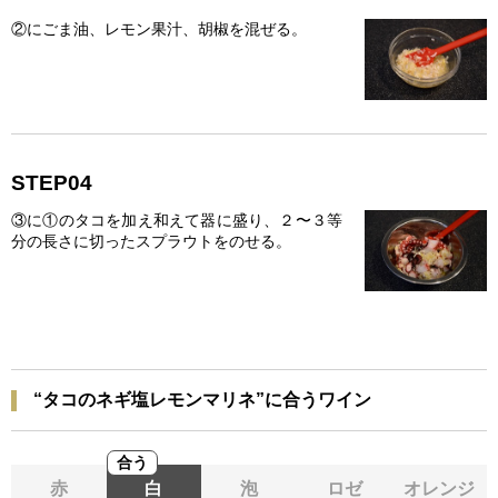
②にごま油、レモン果汁、胡椒を混ぜる。
STEP04
③に①のタコを加え和えて器に盛り、２〜３等
分の長さに切ったスプラウトをのせる。
“タコのネギ塩レモンマリネ”に合うワイン
合う
赤
白
泡
ロゼ
オレンジ