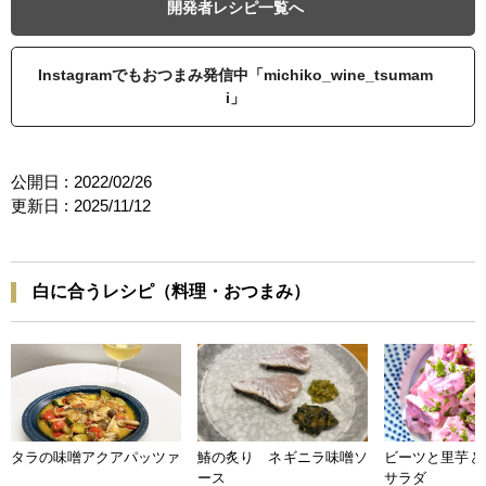
開発者レシピ一覧へ
Instagramでもおつまみ発信中「michiko_wine_tsumam
i」
公開日 :
2022/02/26
更新日 :
2025/11/12
白に合うレシピ（料理・おつまみ）
タラの味噌アクアパッツァ
鰆の炙り ネギニラ味噌ソ
ビーツと里芋と
ース
サラダ