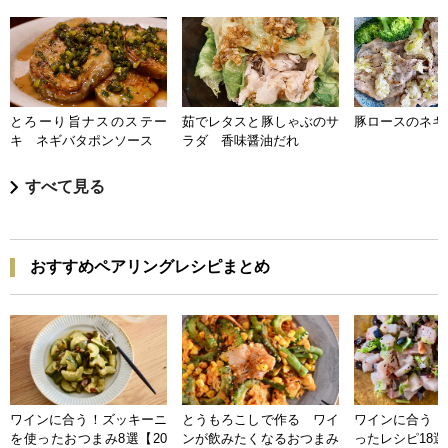
とろーり旨ナスのステー
茹でレタスと豚しゃぶのサ
豚ロースのネギ
キ ネギバタポンソース
ラダ 香味醤油だれ
すべて見る
おすすめペアリングレシピまとめ
ワインに合う！ズッキーニ
とうもろこしで作る ワイ
ワインに合う 
を使ったおつまみ8選【20
ンが飲みたくなるおつまみ
ったレシピ18選【