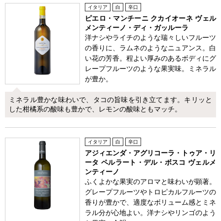
イタリア
白
辛口
ピエロ・マンチーニ クカイオーネ ヴェル
メンティーノ・ディ・ガッルーラ
洋ナシやライチのような瑞々しいフルーツ
の香りに、ラムネのようなニュアンス。白
い花の芳香。程よい厚みのあるボディにグ
レープフルーツのような果実味。ミネラル
が豊か。
ミネラル豊かな味わいで、タコの旨味を引き立てます。キリッと
した柑橘系の酸味も豊かで、レモンの酸味ともマッチ。
イタリア
白
辛口
アジィエンダ・アグリコーラ・トゥア・リ
ータ ペルラート・デル・ボスコ ヴェルメ
ンティーノ
ふくよかな果実のアロマと味わいが顕著。
グレープフルーツやトロピカルフルーツの
香りが豊かで、適度なボリューム感とミネ
ラル分が心地よい。洋ナシやリンゴのよう