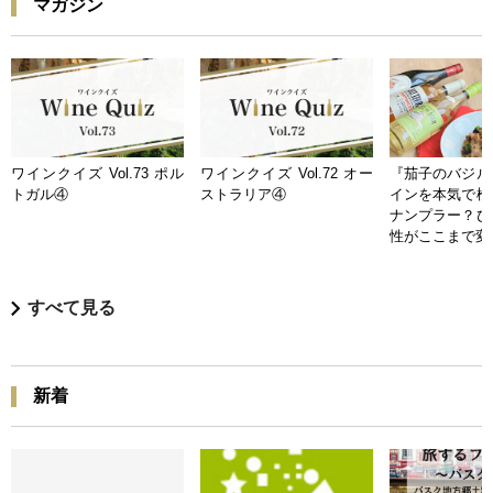
マガジン
ワインクイズ Vol.73 ポル
ワインクイズ Vol.72 オー
『茄子のバジル
トガル④
ストラリア④
インを本気で検
ナンプラー？ひ
性がここまで変
すべて見る
新着