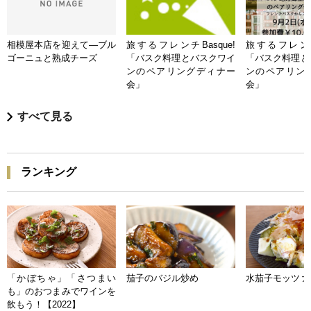
相模屋本店を迎えて―ブル
旅するフレンチBasque!
旅するフレンチB
ゴーニュと熟成チーズ
「バスク料理とバスクワイ
「バスク料理と
ンのペアリングディナー
ンのペアリン
会」
会」
すべて見る
ランキング
「かぼちゃ」「さつまい
茄子のバジル炒め
水茄子モッツァ
も」のおつまみでワインを
飲もう！【2022】