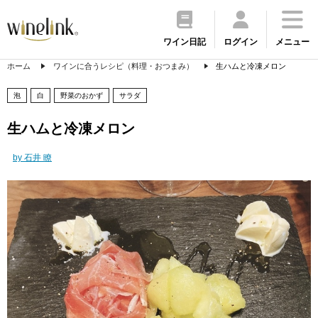
ワイン日記
ログイン
メニュー
ホーム
ワインに合うレシピ（料理・おつまみ）
生ハムと冷凍メロン
泡
白
野菜のおかず
サラダ
生ハムと冷凍メロン
by 石井 瞭