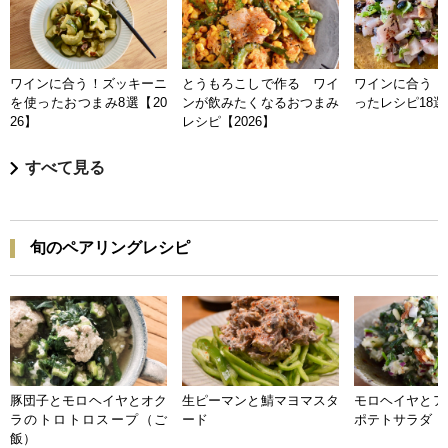
ワインに合う！ズッキーニ
とうもろこしで作る ワイ
ワインに合う 
を使ったおつまみ8選【20
ンが飲みたくなるおつまみ
ったレシピ18選【
26】
レシピ【2026】
すべて見る
旬のペアリングレシピ
豚団子とモロヘイヤとオク
生ピーマンと鯖マヨマスタ
モロヘイヤとア
ラのトロトロスープ（ご
ード
ポテトサラダ
飯）