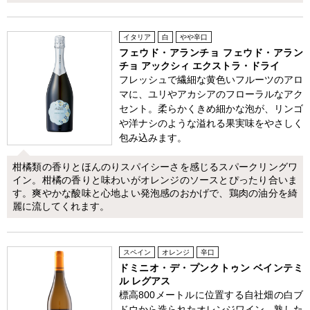
イタリア
白
やや辛口
フェウド・アランチョ フェウド・アラン
チョ アックシィ エクストラ・ドライ
フレッシュで繊細な黄色いフルーツのアロ
マに、ユリやアカシアのフローラルなアク
セント。柔らかくきめ細かな泡が、リンゴ
や洋ナシのような溢れる果実味をやさしく
包み込みます。
柑橘類の香りとほんのりスパイシーさを感じるスパークリングワ
イン。柑橘の香りと味わいがオレンジのソースとぴったり合いま
す。爽やかな酸味と心地よい発泡感のおかげで、鶏肉の油分を綺
麗に流してくれます。
スペイン
オレンジ
辛口
ドミニオ・デ・プンクトゥン ベインテミ
ル レグアス
標高800メートルに位置する自社畑の白ブ
ドウから造られたオレンジワイン。熟した