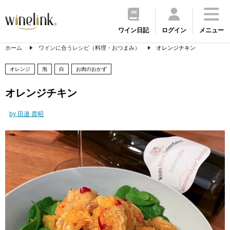
ワイン日記
ログイン
メニュー
ホーム
ワインに合うレシピ（料理・おつまみ）
オレンジチキン
オレンジ
泡
白
お肉のおかず
オレンジチキン
by 田邉 貴昭