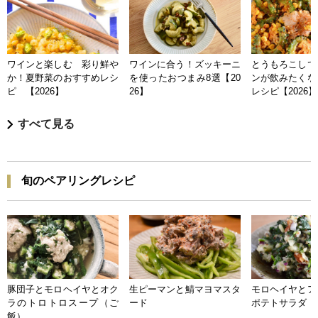
ワインと楽しむ 彩り鮮や
ワインに合う！ズッキーニ
とうもろこしで
か！夏野菜のおすすめレシ
を使ったおつまみ8選【20
ンが飲みたくな
ピ 【2026】
26】
レシピ【2026】
すべて見る
旬のペアリングレシピ
豚団子とモロヘイヤとオク
生ピーマンと鯖マヨマスタ
モロヘイヤとア
ラのトロトロスープ（ご
ード
ポテトサラダ
飯）