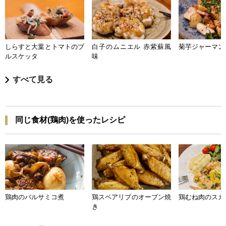
しらすと大葉とトマトのブ
白子のムニエル 赤紫蘇風
菊芋ジャーマン
ルスケッタ
味
すべて見る
同じ食材(鶏肉)を使ったレシピ
鶏肉のバルサミコ煮
鶏スペアリブのオーブン焼
鶏むね肉のスカ
き