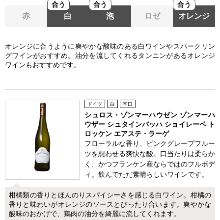
合う
合う
合う
赤
白
泡
ロゼ
オレンジ
オレンジに合うように爽やかな酸味のある白ワインやスパークリン
グワインがおすすめ。油分を流してくれるタンニンがあるオレンジ
ワインもおすすめです。
ドイツ
白
辛口
シュロス・ゾンマーハウゼン ゾンマーハ
ウザー シュタインバッハ ショイレーベ ト
ロッケン エアステ・ラーゲ
フローラルな香り、ピンクグレープフルー
ツを想わせる爽快な酸。口当たりは柔らか
く、かつフランケン産ならではのフルボデ
ィ。飲んでただ素晴らしいワインです。
柑橘類の香りとほんのりスパイシーさを感じる白ワイン。柑橘の
香りと味わいがオレンジのソースとぴったり合います。爽やかな
酸味のおかげで、鶏肉の油分を綺麗に流してくれます。