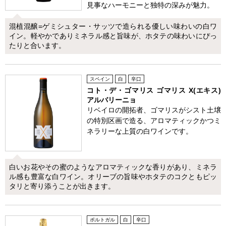
見事なハーモニーと独特の深みが魅力。
混植混醸=ゲミシュター・サッツで造られる優しい味わいの白ワ
イン。軽やかでありミネラル感と旨味が、ホタテの味わいにぴっ
たりと合います。
スペイン
白
辛口
コト・デ・ゴマリス ゴマリス X(エキス)
アルバリーニョ
リベイロの開拓者、ゴマリスがシスト土壌
の特別区画で造る、アロマティックかつミ
ネラリーな上質の白ワインです。
白いお花やその蜜のようなアロマティックな香りがあり、ミネラ
ル感も豊富な白ワイン。オリーブの旨味やホタテのコクともピッ
タリと寄り添うことが出きます。
ポルトガル
白
辛口