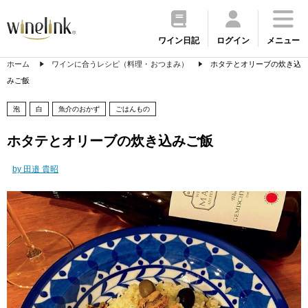
ワイン日記
ログイン
メニュー
ホーム
ワインに合うレシピ（料理・おつまみ）
ホタテとオリーブの炊き込
みご飯
泡
白
魚介のおかず
ごはんもの
ホタテとオリーブの炊き込みご飯
by 田邉 貴昭