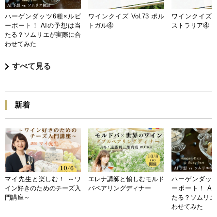
ハーゲンダッツ6種×ルビ
ワインクイズ Vol.73 ポル
ワインクイズ Vo
ーポート！ AIの予想は当
トガル④
ストラリア④
たる？ソムリエが実際に合
わせてみた
すべて見る
新着
マイ先生と楽しむ！ ～ワ
エレナ講師と愉しむモルド
ハーゲンダッツ
イン好きのためのチーズ入
バペアリングディナー
ーポート！ A
門講座～
たる？ソムリエ
わせてみた