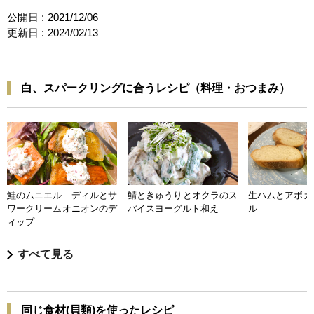
公開日 :
2021/12/06
更新日 :
2024/02/13
白、スパークリングに合うレシピ（料理・おつまみ）
鮭のムニエル ディルとサ
鯖ときゅうりとオクラのス
生ハムとアボカ
ワークリームオニオンのデ
パイスヨーグルト和え
ル
ィップ
すべて見る
同じ食材(貝類)を使ったレシピ