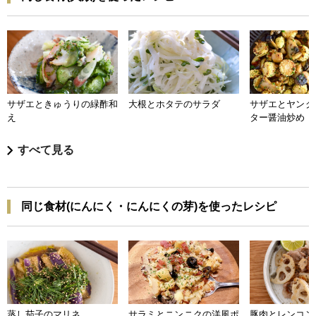
サザエときゅうりの緑酢和
大根とホタテのサラダ
サザエとヤング
え
ター醤油炒め
すべて見る
同じ食材(にんにく・にんにくの芽)を使ったレシピ
蒸し茄子のマリネ
サラミとニンニクの洋風ポ
豚肉とレンコン