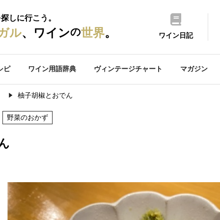
を探しに行こう。
の
ガル
、ワイン
世界
。
ワイン日記
シピ
ワイン用語辞典
ヴィンテージチャート
マガジン
）
柚子胡椒とおでん
野菜のおかず
ん