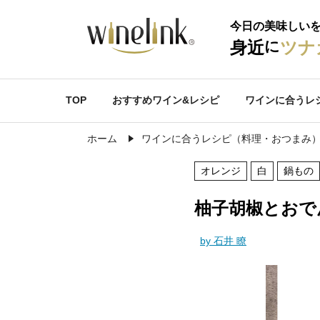
今日の美味しい
に
身近
ツナ
TOP
おすすめワイン&レシピ
ワインに合うレ
ホーム
ワインに合うレシピ（料理・おつまみ
オレンジ
白
鍋もの
柚子胡椒とおで
by 石井 瞭