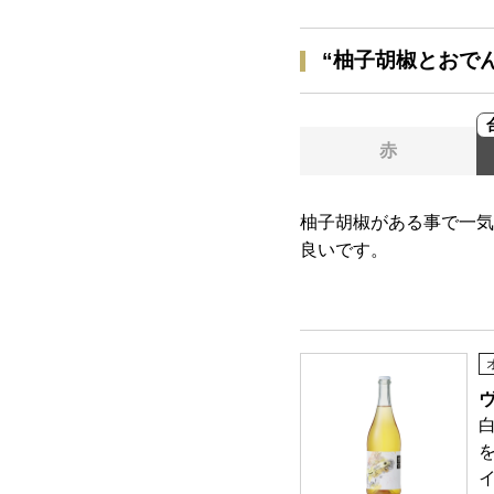
“柚子胡椒とおで
赤
柚子胡椒がある事で一気
良いです。