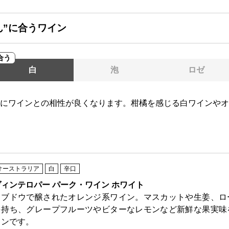
ん”に合うワイン
合う
白
泡
ロゼ
にワインとの相性が良くなります。柑橘を感じる白ワインやオ
オーストラリア
白
辛口
ヴィンテロパー パーク・ワイン ホワイト
白ブドウで醸されたオレンジ系ワイン。マスカットや生姜、ロ
を持ち、グレープフルーツやビターなレモンなど新鮮な果実味
インです。