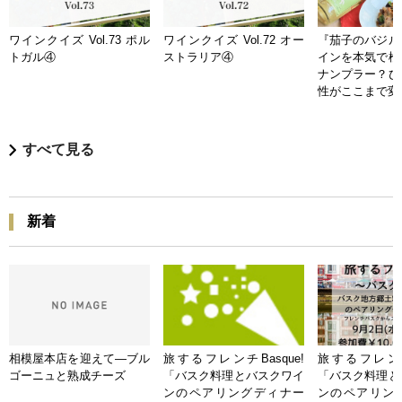
ワインクイズ Vol.73 ポル
ワインクイズ Vol.72 オー
『茄子のバジル
トガル④
ストラリア④
インを本気で検
ナンプラー？ひ
性がここまで変
すべて見る
新着
相模屋本店を迎えて―ブル
旅するフレンチBasque!
旅するフレンチB
ゴーニュと熟成チーズ
「バスク料理とバスクワイ
「バスク料理と
ンのペアリングディナー
ンのペアリン