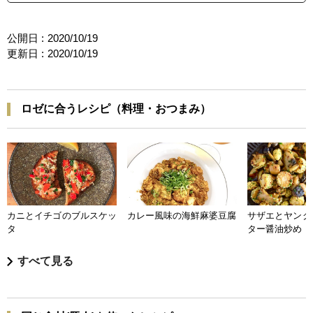
公開日 :
2020/10/19
更新日 :
2020/10/19
ロゼに合うレシピ（料理・おつまみ）
カニとイチゴのブルスケッ
カレー風味の海鮮麻婆豆腐
サザエとヤング
タ
ター醤油炒め
すべて見る