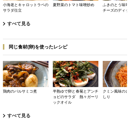
小海老とキャロットラペの
夏野菜のトマト味噌炒め
ふきのとう味噌
サラダ仕立
チーズのディッ
すべて見る
同じ食材(卵)を使ったレシピ
鶏肉のバルサミコ煮
半熟ゆで卵と春菊とアンチ
クミン風味のに
ョビのサラダ 熱々ガーリ
しり
ックオイル
すべて見る