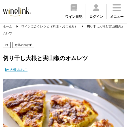
ワイン日記
ログイン
メニュー
ホーム
ワインに合うレシピ（料理・おつまみ）
切り干し大根と実山椒のオ
ムレツ
白
野菜のおかず
切り干し大根と実山椒のオムレツ
by 大橋 みちこ