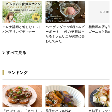
エレナ講師と愉しむモルド
ハーゲンダッツ6種×ルビ
相模屋本店を迎
バペアリングディナー
ーポート！ AIの予想は当
ゴーニュと熟成
たる？ソムリエが実際に合
わせてみた
すべて見る
ランキング
「かぼちゃ」「さつまい
茄子のバジル炒め
水茄子モッツァ