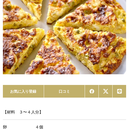
お気に入り登録
口コミ
【材料 ３〜４人分】
卵 ４個