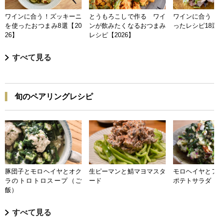
ワインに合う！ズッキーニ
とうもろこしで作る ワイ
ワインに合う 
を使ったおつまみ8選【20
ンが飲みたくなるおつまみ
ったレシピ18選【
26】
レシピ【2026】
すべて見る
旬のペアリングレシピ
豚団子とモロヘイヤとオク
生ピーマンと鯖マヨマスタ
モロヘイヤとア
ラのトロトロスープ（ご
ード
ポテトサラダ
飯）
すべて見る