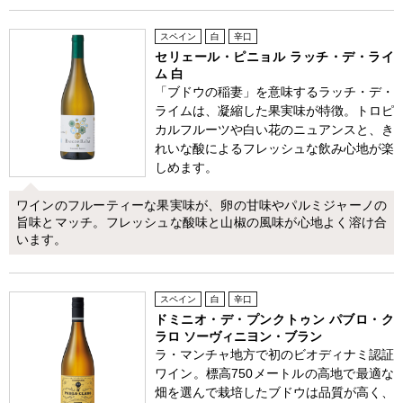
スペイン
白
辛口
セリェール・ピニョル ラッチ・デ・ライ
ム 白
「ブドウの稲妻」を意味するラッチ・デ・
ライムは、凝縮した果実味が特徴。トロピ
カルフルーツや白い花のニュアンスと、き
れいな酸によるフレッシュな飲み心地が楽
しめます。
ワインのフルーティーな果実味が、卵の甘味やパルミジャーノの
旨味とマッチ。フレッシュな酸味と山椒の風味が心地よく溶け合
います。
スペイン
白
辛口
ドミニオ・デ・プンクトゥン パブロ・ク
ラロ ソーヴィニヨン・ブラン
ラ・マンチャ地方で初のビオディナミ認証
ワイン。標高750メートルの高地で最適な
畑を選んで栽培したブドウは品質が高く、