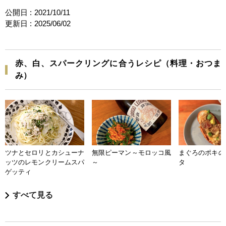
公開日 :
2021/10/11
更新日 :
2025/06/02
赤、白、スパークリングに合うレシピ（料理・おつま
み）
ツナとセロリとカシューナ
無限ピーマン～モロッコ風
まぐろのポキの
ッツのレモンクリームスパ
～
タ
ゲッティ
すべて見る