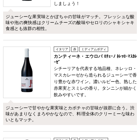
しましょう！
ジューシーな果実味とかぼちゃの甘味がマッチ。フレッシュな酸
味や泡の爽快感はクリームチーズの酸味やセロリのシャキシャキ
食感とも抜群の相性。
イタリア
赤
ミディアムボディ
カンティーネ・エウロパ ﾛﾁｪｰﾉ ﾈﾚｯﾛ･ﾏｽｶﾚ
ｰｾﾞ
シチーリアを代表する地品種、ネレッロ・
マスカレーゼから造られるジューシーで香
り豊かな赤ワイン。濃いルビー色、熟した
赤果実とスミレの香り。タンニンが細かく
飲みやすいです。
ジューシーで甘やかな果実味とカボチャの甘味が抜群に合う。渋
味があまりなくまろやかななので、料理全体のクリーミーな味わ
いともマッチ。