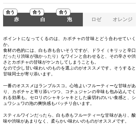
合う
合う
合う
赤
白
泡
ロゼ
オレンジ
ポイントになってくるのは、カボチャの甘味とどう合わせていく
か。
食材の色的には、白も赤も合いそうですが、ドライ（キリッと辛口
だったり渋味が強かったり）なワインと合わせると、その辛さや渋
さとカボチャの甘味がケンカしてしまうことも。
なので少し甘い味わいのものを選ぶのがオススメです。そうすると
甘味同士が寄り添います。
一番のオススメはランブルスコ。心地よいフルーティーな甘味があ
り、カボチャと寄り添いつつ、コチュジャンの辛味も包み込んでく
れる効果も。 セロリのシャキシャキとした歯切れのいい食感と、シ
ュワシュワの泡の爽快感もバッチリ合います。
スティルワインだったら、白も赤もフルーティーな甘味があり、酸
味や渋味があまりなく、柔らかい味わいのものがオススメです。