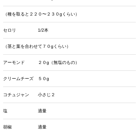
（種を取ると２２０〜２３０gくらい）
セロリ 1/2本
（茎と葉を合わせて７０gくらい）
アーモンド ２０g（無塩のもの）
クリームチーズ ５０g
コチュジャン 小さじ２
塩 適量
胡椒 適量