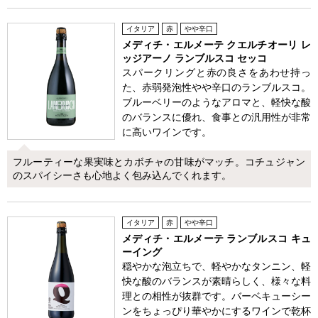
イタリア
赤
やや辛口
メディチ・エルメーテ クエルチオーリ レ
ッジアーノ ランブルスコ セッコ
スパークリングと赤の良さをあわせ持っ
た、赤弱発泡性やや辛口のランブルスコ。
ブルーベリーのようなアロマと、軽快な酸
のバランスに優れ、食事との汎用性が非常
に高いワインです。
フルーティーな果実味とカボチャの甘味がマッチ。コチュジャン
のスパイシーさも心地よく包み込んでくれます。
イタリア
赤
やや辛口
メディチ・エルメーテ ランブルスコ キュ
ーイング
穏やかな泡立ちで、軽やかなタンニン、軽
快な酸のバランスが素晴らしく、様々な料
理との相性が抜群です。バーベキューシー
ンをちょっぴり華やかにするワインで乾杯