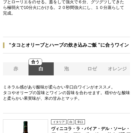
ブとローリエをのせる。蓋をして強火で６分、グツグツしてきた
ら極弱火で10分火にかける。２０秒間強火にし、１０分蒸らして
完成。
“タコとオリーブとハーブの炊き込みご飯 ”に合うワイン
合う
赤
白
泡
ロゼ
オレンジ
ミネラル感があり酸味が柔らかい辛口白ワインがオススメ。
タコやオリーブの旨味とワインの旨味を合わせます。穏やかな酸味
と柔らかい果実味が、米の甘みとマッチ。
イタリア
白
辛口
ヴィニコラ・ラ・バイア・デル・ソーレ・