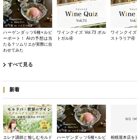
ハーゲンダッツ6種×ルビ
ワインクイズ Vol.73 ポル
ワインクイズ Vo
ーポート！ AIの予想は当
トガル④
ストラリア④
たる？ソムリエが実際に合
わせてみた
すべて見る
新着
エレナ講師と愉しむモルド
ハーゲンダッツ6種×ルビ
相模屋本店を迎