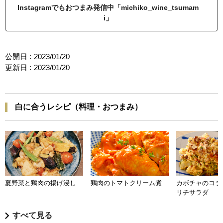
Instagramでもおつまみ発信中「michiko_wine_tsumam
i」
公開日 :
2023/01/20
更新日 :
2023/01/20
白に合うレシピ（料理・おつまみ）
夏野菜と鶏肉の揚げ浸し
鶏肉のトマトクリーム煮
カボチャのコチ
リチサラダ
すべて見る