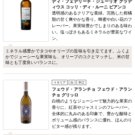
ディ・フェデリーチ・ジューリオ グラデ
ィウス コッリ・ディ・ルーニ ビアンコ
透明感のあるクリアな黄緑。完熟した柑橘
類の甘く爽やかな香り。蜂蜜や白い花のフ
レーバー。果実味豊かでしまりのある味わ
い。塩っぽさもあるミネラルが豊富なワイ
ン。
ミネラル感豊かでタコやオリーブの旨味を引き立てます。ふくよ
かでジューシーな果実味も、オリーブのコクとマッチし、米の甘
味とも丁度良いバランスに。
イタリア
白
辛口
フェウド・アランチョ フェウド・アラン
チョ グリッロ
白桃のようなジューシーで魅力的な果実の
香りに、紅茶やジャスミンのフレーバー。
全体的に丸みのある印象で、豊かな酸味と
ボリューム感のバランスに優れ、ほんのり
ビター感が残ります。