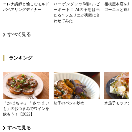
エレナ講師と愉しむモルド
ハーゲンダッツ6種×ルビ
相模屋本店を迎
バペアリングディナー
ーポート！ AIの予想は当
ゴーニュと熟成
たる？ソムリエが実際に合
わせてみた
すべて見る
ランキング
「かぼちゃ」「さつまい
茄子のバジル炒め
水茄子モッツァ
も」のおつまみでワインを
飲もう！【2022】
すべて見る