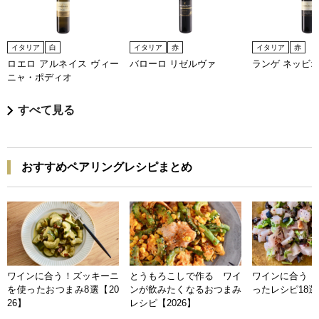
イタリア
白
イタリア
赤
イタリア
赤
ロエロ アルネイス ヴィー
バローロ リゼルヴァ
ランゲ ネッビ
ニャ・ポディオ
すべて見る
おすすめペアリングレシピまとめ
ワインに合う！ズッキーニ
とうもろこしで作る ワイ
ワインに合う 
を使ったおつまみ8選【20
ンが飲みたくなるおつまみ
ったレシピ18選【
26】
レシピ【2026】