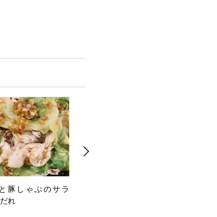
と豚しゃぶのサラ
白身魚のカルパッチョ 梅とク
スパ
だれ
レソンときゅうり