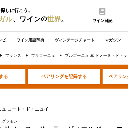
を探しに行こう。
の
ガル
、ワイン
世界
。
ワイン日記
シピ
ワイン用語辞典
ヴィンテージチャート
マガジン
フランス
ブルゴーニュ
ブルゴーニュ 赤 ドメーヌ・ド・
する
ペアリングを
記録する
ペアリン
ニュ コート・ド・ニュイ
・グラモン