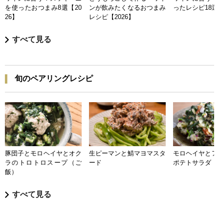
を使ったおつまみ8選【20
ンが飲みたくなるおつまみ
ったレシピ18選【
26】
レシピ【2026】
すべて見る
旬のペアリングレシピ
豚団子とモロヘイヤとオク
生ピーマンと鯖マヨマスタ
モロヘイヤとア
ラのトロトロスープ（ご
ード
ポテトサラダ
飯）
すべて見る