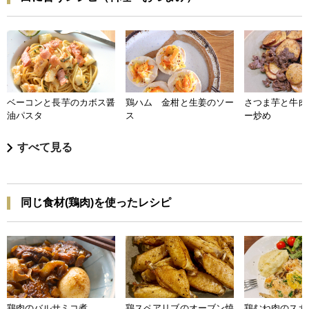
ベーコンと長芋のカボス醤
鶏ハム 金柑と生姜のソー
さつま芋と牛肉
油パスタ
ス
ー炒め
すべて見る
同じ食材(鶏肉)を使ったレシピ
鶏肉のバルサミコ煮
鶏スペアリブのオーブン焼
鶏むね肉のスカ