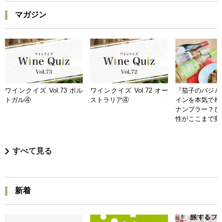
マガジン
ワインクイズ Vol.73 ポル
ワインクイズ Vol.72 オー
『茄子のバジル
トガル④
ストラリア④
インを本気で検
ナンプラー？ひ
性がここまで変
すべて見る
新着