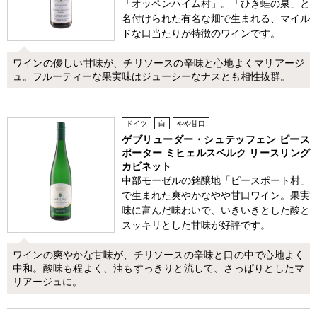
「オッペンハイム村」。「ひき蛙の泉」と
名付けられた有名な畑で生まれる、マイル
ドな口当たりが特徴のワインです。
ワインの優しい甘味が、チリソースの辛味と心地よくマリアージ
ュ。フルーティーな果実味はジューシーなナスとも相性抜群。
ドイツ
白
やや甘口
ゲブリューダー・シュテッフェン ピース
ポーター ミヒェルスベルク リースリング
カビネット
中部モーゼルの銘醸地「ピースポート村」
で生まれた爽やかなやや甘口ワイン。果実
味に富んだ味わいで、いきいきとした酸と
スッキリとした甘味が好評です。
ワインの爽やかな甘味が、チリソースの辛味と口の中で心地よく
中和。酸味も程よく、油もすっきりと流して、さっぱりとしたマ
リアージュに。