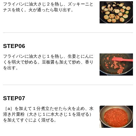
フライパンに油大さじ２を熱し、ズッキーニと
ナスを焼く。火が通ったら取り出す。
STEP06
フライパンに油大さじ１を熱し、生姜とにんに
くを弱火で炒める。豆板醤も加えて炒め、香り
を出す。
STEP07
［a］を加えて１分煮立たせたら火を止め、水
溶き片栗粉（大さじ１に水大さじ１を混ぜる）
を加えてすぐによく混ぜる。