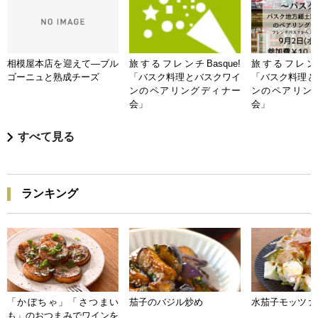
相模屋本店を迎えて―ブル
旅するフレンチBasque!
旅するフレンチB
ゴーニュと熟成チーズ
「バスク料理とバスクワイ
「バスク料理と
ンのペアリングディナー
ンのペアリン
会」
会」
すべて見る
ランキング
「かぼちゃ」「さつまい
茄子のバジル炒め
水茄子モッツァ
も」のおつまみでワインを