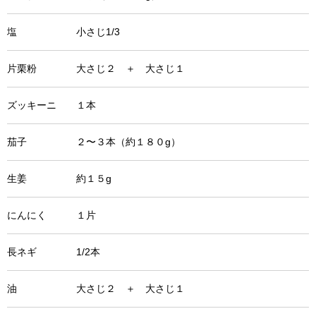
塩 小さじ1/3
片栗粉 大さじ２ ＋ 大さじ１
ズッキーニ １本
茄子 ２〜３本（約１８０g）
生姜 約１５g
にんにく １片
長ネギ 1/2本
油 大さじ２ ＋ 大さじ１