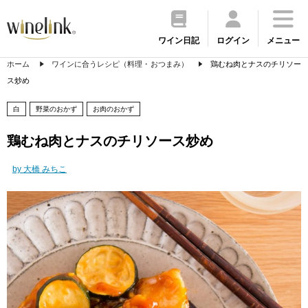
ワイン日記
ログイン
メニュー
ホーム
ワインに合うレシピ（料理・おつまみ）
鶏むね肉とナスのチリソー
ス炒め
白
野菜のおかず
お肉のおかず
鶏むね肉とナスのチリソース炒め
by 大橋 みちこ