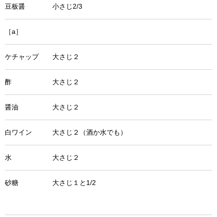
豆板醤 小さじ2/3
［a］
ケチャップ 大さじ２
酢 大さじ２
醤油 大さじ２
白ワイン 大さじ２（酒か水でも）
水 大さじ２
砂糖 大さじ１と1/2