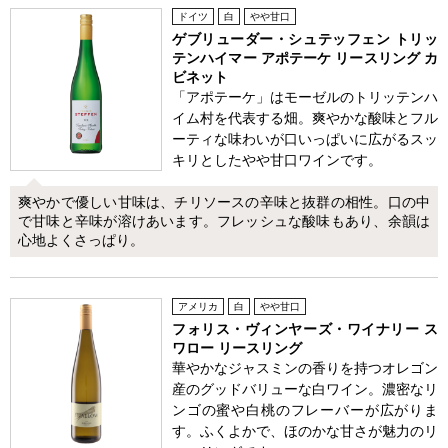
ドイツ
白
やや甘口
ゲブリューダー・シュテッフェン トリッ
テンハイマー アポテーケ リースリング カ
ビネット
「アポテーケ」はモーゼルのトリッテンハ
イム村を代表する畑。爽やかな酸味とフル
ーティな味わいが口いっぱいに広がるスッ
キリとしたやや甘口ワインです。
爽やかで優しい甘味は、チリソースの辛味と抜群の相性。口の中
で甘味と辛味が溶けあいます。フレッシュな酸味もあり、余韻は
心地よくさっぱり。
アメリカ
白
やや甘口
フォリス・ヴィンヤーズ・ワイナリー ス
ワロー リースリング
華やかなジャスミンの香りを持つオレゴン
産のグッドバリューな白ワイン。濃密なリ
ンゴの蜜や白桃のフレーバーが広がりま
す。ふくよかで、ほのかな甘さが魅力のリ