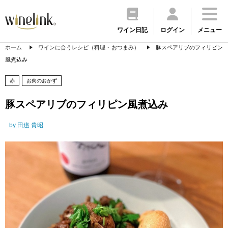
ワイン日記
ログイン
メニュー
ホーム
ワインに合うレシピ（料理・おつまみ）
豚スペアリブのフィリピン
風煮込み
赤
お肉のおかず
豚スペアリブのフィリピン風煮込み
by 田邉 貴昭