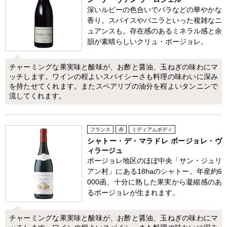
深いルビーの色合いでバラなどの華やかな
香り。スパイスやバニラといった複雑なニ
ュアンスも。存在感のあるミネラル感と余
韻が素晴らしいクリュ・ボージョレ。
チャーミングな果実味と酸味が、お酢と醤油、玉ねぎの味わにマ
ッチします。ワインの程よいスパイシーさも料理の味わいに深み
を持たせてくれます。またスペアリブの油分を程よいタンニンで
流してくれます。
フランス
赤
ミディアムボディ
シャトー・デ・マラドレ ボージョレ・ヴ
ィラージュ
ボージョレ地区のほぼ中央「サン・ジュリ
アン村」にある18haのシャトー。年産約6
000函、十分に熟した果実から凝縮感のあ
るボージョレが生まれます。
チャーミングな果実味と酸味が、お酢と醤油、玉ねぎの味わにマ