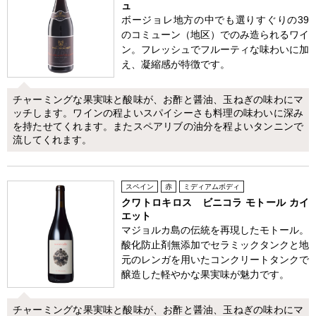
ュ
ボージョレ地方の中でも選りすぐりの39
のコミューン（地区）でのみ造られるワイ
ン。フレッシュでフルーティな味わいに加
え、凝縮感が特徴です。
チャーミングな果実味と酸味が、お酢と醤油、玉ねぎの味わにマ
ッチします。ワインの程よいスパイシーさも料理の味わいに深み
を持たせてくれます。またスペアリブの油分を程よいタンニンで
流してくれます。
スペイン
赤
ミディアムボディ
クワトロキロス ビニコラ モトール カイ
エット
マジョルカ島の伝統を再現したモトール。
酸化防止剤無添加でセラミックタンクと地
元のレンガを用いたコンクリートタンクで
醸造した軽やかな果実味が魅力です。
チャーミングな果実味と酸味が、お酢と醤油、玉ねぎの味わにマ