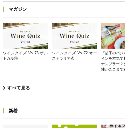
マガジン
ワインクイズ Vol.73 ポル
ワインクイズ Vol.72 オー
『茄子のバジル
トガル④
ストラリア④
インを本気で検
ナンプラー？ひ
性がここまで変
すべて見る
新着