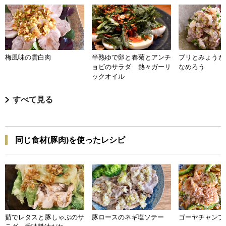
梅風味の雲白肉
半熟ゆで卵と春菊とアンチ
ブリとみょうが
ョビのサラダ 熱々ガーリ
なめろう
ックオイル
すべて見る
同じ食材(豚肉)を使ったレシピ
茹でレタスと豚しゃぶのサ
豚ロースのネギ塩ソテー
ゴーヤチャンプ