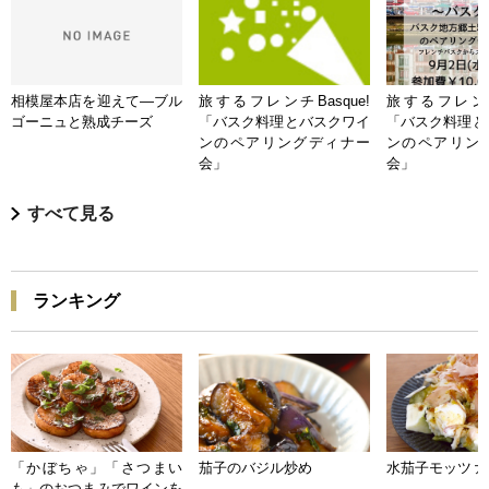
相模屋本店を迎えて―ブル
旅するフレンチBasque!
旅するフレンチB
ゴーニュと熟成チーズ
「バスク料理とバスクワイ
「バスク料理と
ンのペアリングディナー
ンのペアリン
会」
会」
すべて見る
ランキング
「かぼちゃ」「さつまい
茄子のバジル炒め
水茄子モッツァ
も」のおつまみでワインを