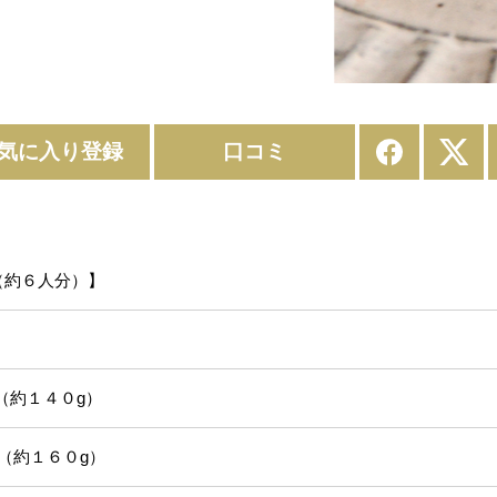
気に入り登録
口コミ
（約６人分）】
片
約１４０g）
１６０g）