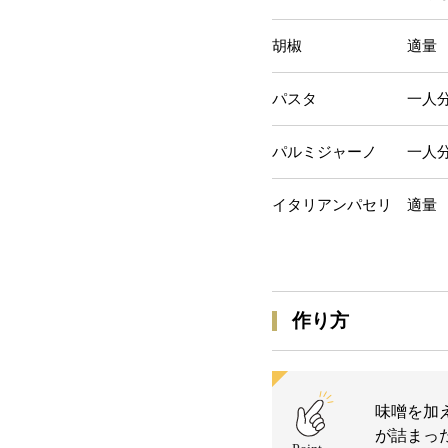
胡椒 適量
パスタ 一人分８
パルミジャーノ 一人分
イタリアンパセリ 適量
作り方
味噌を加
が詰まっ