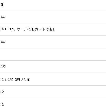
g
cc
０g、ホールでもカットでも）
c
2
/2（約３５g）
じ２
１