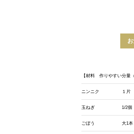
お
【材料 作りやすい分量
ニンニク １
玉ねぎ 1/2個（
ごぼう 大1本（約