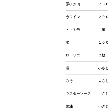
豚ひき肉 ２５０
赤ワイン ２００
トマト缶 １缶（４０
水 １００c
ローリエ ２枚
塩 小さじ1/
みそ 大さじ１と1
ウスターソース 小さ
醤油 小さじ