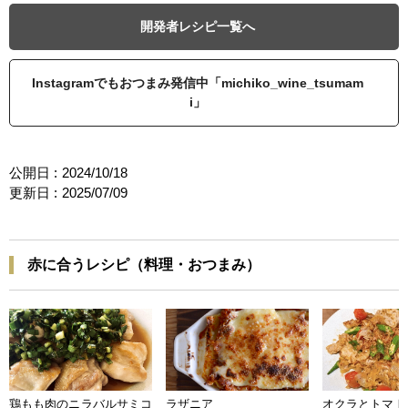
開発者レシピ一覧へ
Instagramでもおつまみ発信中「michiko_wine_tsumam
i」
公開日 :
2024/10/18
更新日 :
2025/07/09
赤に合うレシピ（料理・おつまみ）
鶏もも肉のニラバルサミコ
ラザニア
オクラとトマト