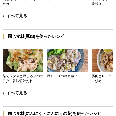
だれ
姜焼き
すべて見る
同じ食材(豚肉)を使ったレシピ
茹でレタスと豚しゃぶのサ
豚ロースのネギ塩ソテー
豚肉とレンコン
ラダ 香味醤油だれ
ー炒め
すべて見る
同じ食材(にんにく・にんにくの芽)を使ったレシピ