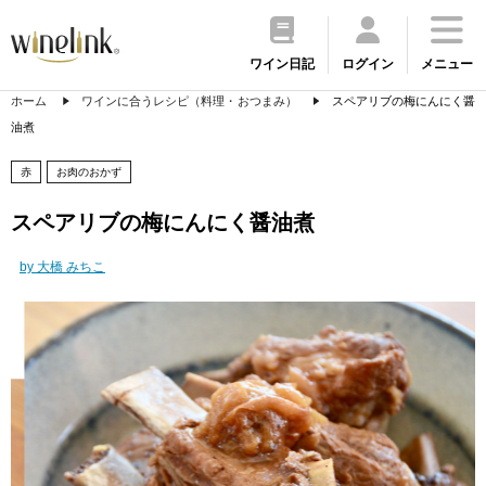
ワイン日記
ログイン
メニュー
ホーム
ワインに合うレシピ（料理・おつまみ）
スペアリブの梅にんにく醤
油煮
赤
お肉のおかず
スペアリブの梅にんにく醤油煮
by 大橋 みちこ