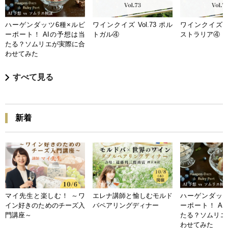
ハーゲンダッツ6種×ルビ
ワインクイズ Vol.73 ポル
ワインクイズ Vo
ーポート！ AIの予想は当
トガル④
ストラリア④
たる？ソムリエが実際に合
わせてみた
すべて見る
新着
マイ先生と楽しむ！ ～ワ
エレナ講師と愉しむモルド
ハーゲンダッツ
イン好きのためのチーズ入
バペアリングディナー
ーポート！ A
門講座～
たる？ソムリエ
わせてみた