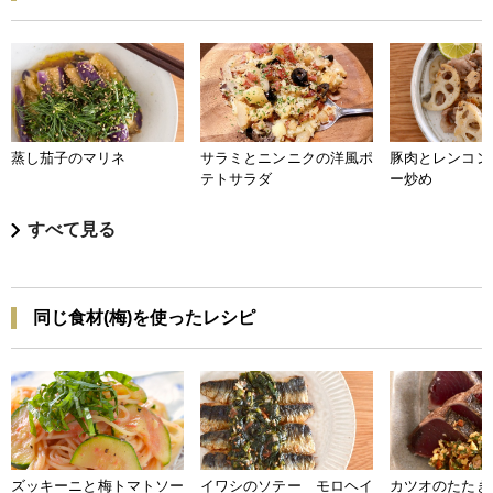
蒸し茄子のマリネ
サラミとニンニクの洋風ポ
豚肉とレンコン
テトサラダ
ー炒め
すべて見る
同じ食材(梅)を使ったレシピ
ズッキーニと梅トマトソー
イワシのソテー モロヘイ
カツオのたたき