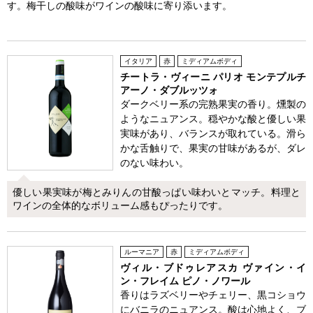
す。梅干しの酸味がワインの酸味に寄り添います。
イタリア
赤
ミディアムボディ
チートラ・ヴィーニ パリオ モンテプルチ
アーノ・ダブルッツォ
ダークベリー系の完熟果実の香り。燻製の
ようなニュアンス。穏やかな酸と優しい果
実味があり、バランスが取れている。滑ら
かな舌触りで、果実の甘味があるが、ダレ
のない味わい。
優しい果実味が梅とみりんの甘酸っぱい味わいとマッチ。料理と
ワインの全体的なボリューム感もぴったりです。
ルーマニア
赤
ミディアムボディ
ヴィル・ブドゥレアスカ ヴァイン・イ
ン・フレイム ピノ・ノワール
香りはラズベリーやチェリー、黒コショウ
にバニラのニュアンス。酸は心地よく、ブ