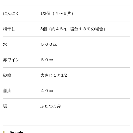
にんにく 1/2個（４〜５片）
梅干し 3個（約４５g、塩分１３％の場合）
水 ５００cc
赤ワイン ５０cc
砂糖 大さじ１と1/2
醤油 ４０cc
塩 ふたつまみ