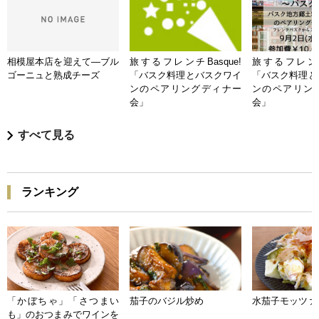
相模屋本店を迎えて―ブル
旅するフレンチBasque!
旅するフレンチB
ゴーニュと熟成チーズ
「バスク料理とバスクワイ
「バスク料理と
ンのペアリングディナー
ンのペアリン
会」
会」
すべて見る
ランキング
「かぼちゃ」「さつまい
茄子のバジル炒め
水茄子モッツァ
も」のおつまみでワインを