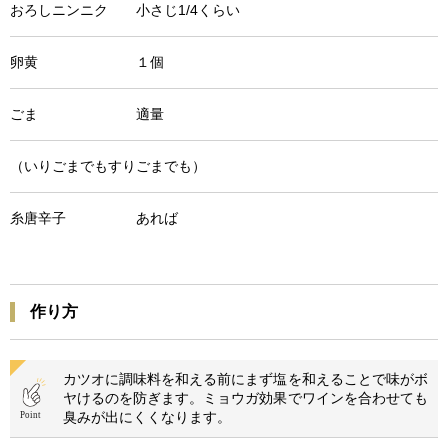
おろしニンニク 小さじ1/4くらい
卵黄 １個
ごま 適量
（いりごまでもすりごまでも）
糸唐辛子 あれば
作り方
カツオに調味料を和える前にまず塩を和えることで味がボ
ヤけるのを防ぎます。ミョウガ効果でワインを合わせても
臭みが出にくくなります。