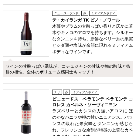
ニュージーランド
赤
ミディアムボディ
テ・カイランガ TK ピノ・ノワール
木苺やプラムの甘酸っぱい香りと仄かに若
木やキノコのアロマを持ちます。シルキー
なタンニンを持ち、新鮮なベリー系の果実
とシダ類や塩味が余韻に現れるミディアム
ボディなワインです。
ワインの甘酸っぱい風味が、コチュジャンの甘味や梅の酸味と抜
群の相性。全体のボリューム感同士もマッチ！
チリ
赤
ミディアムボディ
ビニェードス ベラモンテ ベラモンテ コ
ロレス カベルネ・ソーヴィニヨン
ラズベリーとカシスの力強いアロマに ほ
のかなバニラや樽の甘いニュアンス。バラ
ンスの取れた果実味とタンニンが感じら
れ、フレッシュな余韻が特徴の上質なカベ