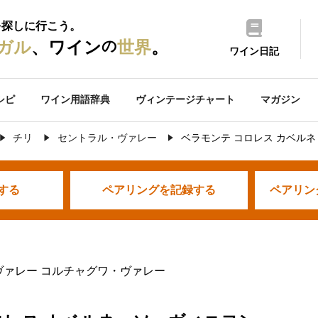
を探しに行こう。
の
ガル
、ワイン
世界
。
ワイン日記
シピ
ワイン用語辞典
ヴィンテージチャート
マガジン
チリ
セントラル・ヴァレー
ベラモンテ コロレス カベル
する
ペアリングを
記録する
ペアリン
ヴァレー コルチャグワ・ヴァレー