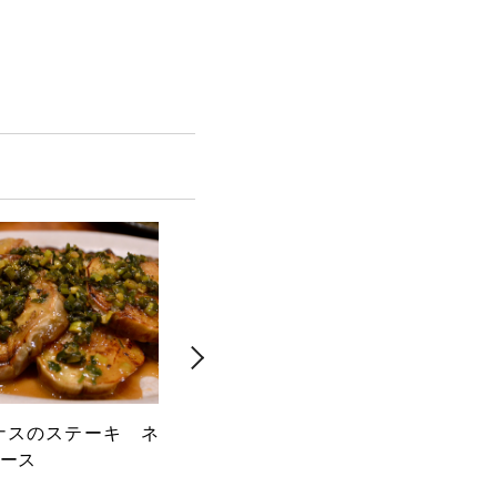
ナスのステーキ ネ
スパイス肉団子とズッキーニの
茹
ース
トマトソース煮
ダ 