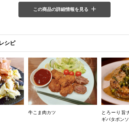
この商品の詳細情報を見る
レシピ
牛こま肉カツ
とろーり旨
ギバタポンソ