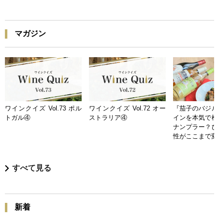
マガジン
ワインクイズ Vol.73 ポル
ワインクイズ Vol.72 オー
『茄子のバジル
トガル④
ストラリア④
インを本気で検
ナンプラー？ひ
性がここまで変
すべて見る
新着