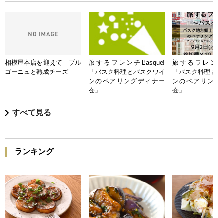
相模屋本店を迎えて―ブル
旅するフレンチBasque!
旅するフレンチB
ゴーニュと熟成チーズ
「バスク料理とバスクワイ
「バスク料理と
ンのペアリングディナー
ンのペアリン
会」
会」
すべて見る
ランキング