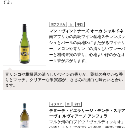
すよ。
南アフリカ
白
辛口
マン・ヴィントナーズ オーカ シャルドネ
南アフリカの高級ワイン産地ステレンボッ
シュとパールの両地区にまたがるワイナリ
ー。メロンや青リンゴの清々しいフレーバ
ーと柑橘果実の香り。心地よいほのかなオ
ーク香が広がります。
青リンゴや柑橘系の清々しいワインの香りが、薬味の爽やかな香
りとマッチ。クリアーな果実感が、ささみの淡白な味わいと合い
ます。
イタリア
白
辛口
テヌーテ・ピエラリージ・モンテ・スキア
ーヴォ ルヴィアーノ アンフォラ
マルケ州の白ブドウ「ヴェルディッキオ」
の造り手として名高い生産者。非常に爽や