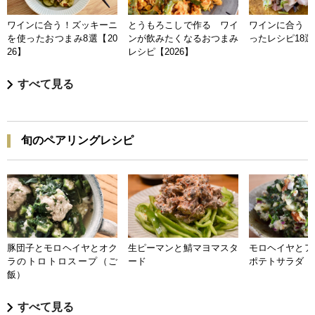
ワインに合う！ズッキーニ
とうもろこしで作る ワイ
ワインに合う 
を使ったおつまみ8選【20
ンが飲みたくなるおつまみ
ったレシピ18選【
26】
レシピ【2026】
すべて見る
旬のペアリングレシピ
豚団子とモロヘイヤとオク
生ピーマンと鯖マヨマスタ
モロヘイヤとア
ラのトロトロスープ（ご
ード
ポテトサラダ
飯）
すべて見る