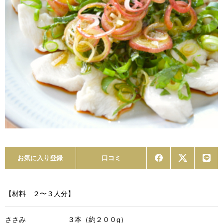
お気に入り登録
口コミ
【材料 ２〜３人分】
ささみ ３本（約２００g）