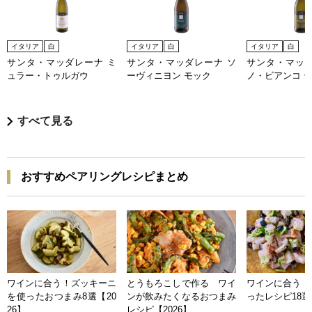
イタリア
白
イタリア
白
イタリア
白
サンタ・マッダレーナ ミ
サンタ・マッダレーナ ソ
サンタ・マッダ
ュラー・トゥルガウ
ーヴィニヨン モック
ノ・ビアンコ 
すべて見る
おすすめペアリングレシピまとめ
ワインに合う！ズッキーニ
とうもろこしで作る ワイ
ワインに合う 
を使ったおつまみ8選【20
ンが飲みたくなるおつまみ
ったレシピ18選【
26】
レシピ【2026】