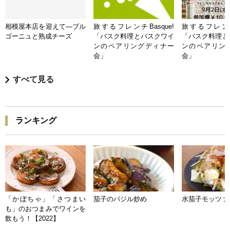
相模屋本店を迎えて―ブル
旅するフレンチBasque!
旅するフレンチB
ゴーニュと熟成チーズ
「バスク料理とバスクワイ
「バスク料理と
ンのペアリングディナー
ンのペアリン
会」
会」
すべて見る
ランキング
「かぼちゃ」「さつまい
茄子のバジル炒め
水茄子モッツァ
も」のおつまみでワインを
飲もう！【2022】