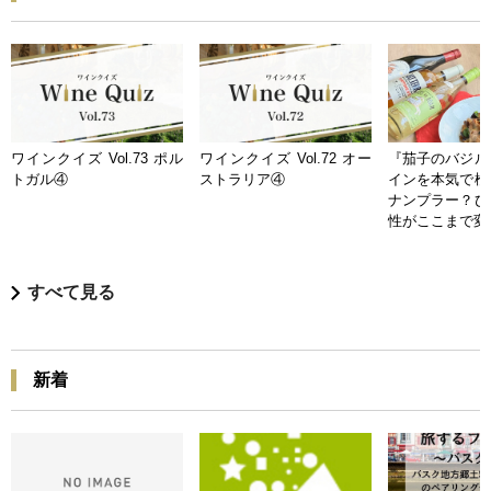
ワインクイズ Vol.73 ポル
ワインクイズ Vol.72 オー
『茄子のバジル
トガル④
ストラリア④
インを本気で検
ナンプラー？ひ
性がここまで変
すべて見る
新着