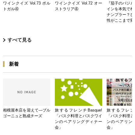
ワインクイズ Vol.73 ポル
ワインクイズ Vol.72 オー
『茄子のバジル
トガル④
ストラリア④
インを本気で検
ナンプラー？ひ
性がここまで変
すべて見る
新着
相模屋本店を迎えて―ブル
旅するフレンチBasque!
旅するフレンチB
ゴーニュと熟成チーズ
「バスク料理とバスクワイ
「バスク料理と
ンのペアリングディナー
ンのペアリン
会」
会」