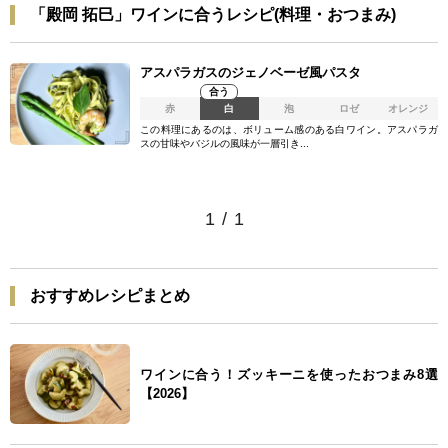
「殿岡 拓巳」ワインに合うレシピ(料理・おつまみ)
アスパラガスのジェノベーゼ風パスタ
合う
赤
白
泡
ロゼ
オレンジ
この料理にあるのは、ボリューム感のある白ワイン。アスパラガ
スの甘味やバジルの風味が一層引き...
1
/
1
おすすめレシピまとめ
ワインに合う！ズッキーニを使ったおつまみ8選
【2026】