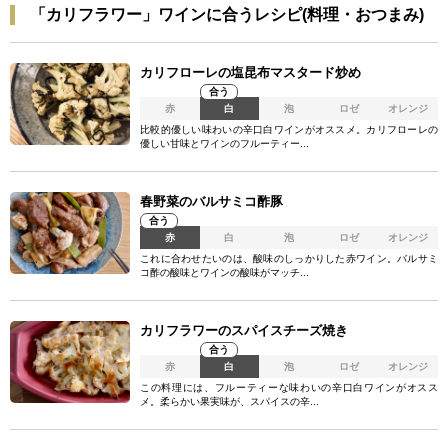
「カリフラワー」ワインに合うレシピ(料理・おつまみ)
カリフローレの塩昆布マスタード炒め
合う
赤
白
泡
ロゼ
オレンジ
比較的優しい味わいの辛口白ワインがオススメ。カリフローレの
優しい甘味とワインのフルーティー...
春野菜のバルサミコ酢豚
合う
赤
白
泡
ロゼ
オレンジ
これに合わせたいのは、酸味のしっかりした赤ワイン。バルサミ
コ酢の酸味とワインの酸味がマッチ...
カリフラワーのスパイスチーズ焼き
合う
赤
白
泡
ロゼ
オレンジ
この料理には、フルーティーな味わいの辛口白ワインがオスス
メ。柔らかい果実味が、スパイスの辛...