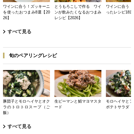
ワインに合う！ズッキーニ
とうもろこしで作る ワイ
ワインに合う 
を使ったおつまみ8選【20
ンが飲みたくなるおつまみ
ったレシピ18選【
26】
レシピ【2026】
すべて見る
旬のペアリングレシピ
豚団子とモロヘイヤとオク
生ピーマンと鯖マヨマスタ
モロヘイヤとア
ラのトロトロスープ（ご
ード
ポテトサラダ
飯）
すべて見る