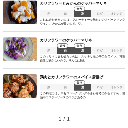
カリフラワーとみかんのケッパーマリネ
合う
赤
白
泡
ロゼ
オレンジ
これに合わせたいのは、フルーティーな味わいのスパークリング
ワイン。 みかんが甘いので、ワ...
カリフラワーのケッパーマリネ
合う
合う
赤
白
泡
ロゼ
オレンジ
このマリネに合わせたいのは、スッキリ系の辛口白ワイン。料理
自体に癖がないので、そんなに難し...
鶏肉とカリフラワーのスパイス唐揚げ
合う
赤
白
泡
ロゼ
オレンジ
この料理には、ロゼスパークリングを合わせるのがおすすめ。醤
油やウスターソースのコクがあるの...
1
/
1