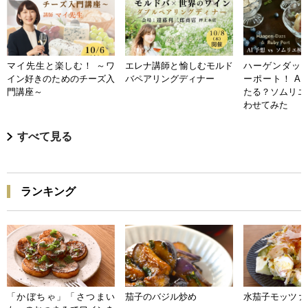
マイ先生と楽しむ！ ～ワ
エレナ講師と愉しむモルド
ハーゲンダッツ
イン好きのためのチーズ入
バペアリングディナー
ーポート！ A
門講座～
たる？ソムリエ
わせてみた
すべて見る
ランキング
「かぼちゃ」「さつまい
茄子のバジル炒め
水茄子モッツァ