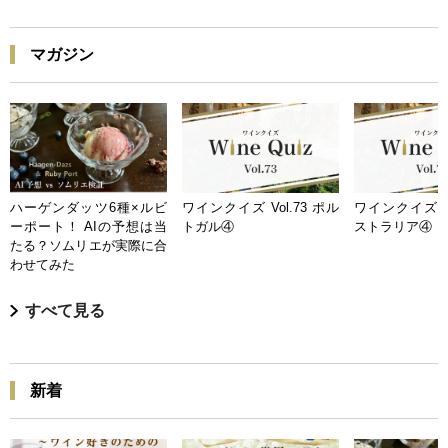
マガジン
ハーゲンダッツ6種×ルビ
ワインクイズ Vol.73 ポル
ワインクイズ Vo
ーポート！ AIの予想は当
トガル④
ストラリア④
たる？ソムリエが実際に合
わせてみた
すべて見る
新着