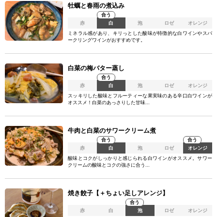
牡蠣と春雨の煮込み
合う
赤
白
泡
ロゼ
オレンジ
ミネラル感があり、キリっとした酸味が特徴的な白ワインやスパ
ークリングワインがおすすめです。
白菜の梅バター蒸し
合う
赤
白
泡
ロゼ
オレンジ
スッキリした酸味とフルーティーな果実味のある辛口白ワインが
オススメ！白菜のあっさりした甘味...
牛肉と白菜のサワークリーム煮
合う
合う
赤
白
泡
ロゼ
オレンジ
酸味とコクがしっかりと感じられる白ワインがオススメ。サワー
クリームの酸味とコクの強さに合う...
焼き餃子【＋ちょい足しアレンジ】
合う
赤
白
泡
ロゼ
オレンジ