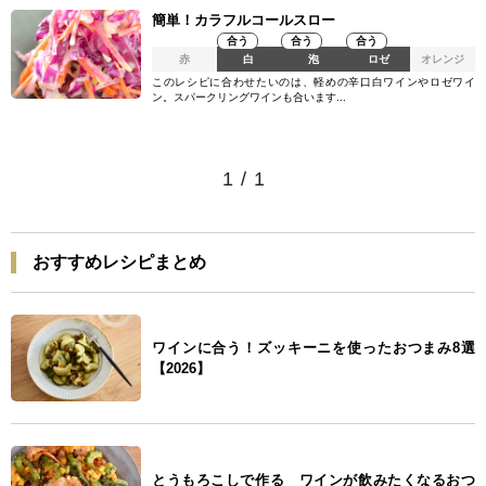
簡単！カラフルコールスロー
合う
合う
合う
赤
白
泡
ロゼ
オレンジ
このレシピに合わせたいのは、軽めの辛口白ワインやロゼワイ
ン。スパークリングワインも合います...
1
/
1
おすすめレシピまとめ
ワインに合う！ズッキーニを使ったおつまみ8選
【2026】
とうもろこしで作る ワインが飲みたくなるおつ