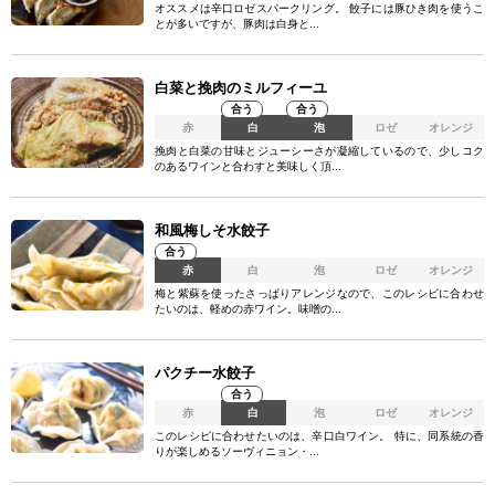
オススメは辛口ロゼスパークリング。 餃子には豚ひき肉を使うこ
とが多いですが、豚肉は白身と...
白菜と挽肉のミルフィーユ
合う
合う
赤
白
泡
ロゼ
オレンジ
挽肉と白菜の甘味とジューシーさが凝縮しているので、少しコク
のあるワインと合わすと美味しく頂...
和風梅しそ水餃子
合う
赤
白
泡
ロゼ
オレンジ
梅と紫蘇を使ったさっぱりアレンジなので、このレシピに合わせ
たいのは、軽めの赤ワイン。味噌の...
パクチー水餃子
合う
赤
白
泡
ロゼ
オレンジ
このレシピに合わせたいのは、辛口白ワイン。 特に、同系統の香
りが楽しめるソーヴィニョン・...