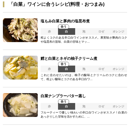
「白菜」ワインに合うレシピ(料理・おつまみ)
塩もみ白菜と豚肉の塩昆布煮
合う
赤
白
泡
ロゼ
オレンジ
程よくコクのある辛口白ワインがオススメ。果実味が豚肉のコク
や塩昆布の旨味、白菜の甘味とマッ...
鱈と白菜とネギの柚子クリーム煮
合う
赤
白
泡
ロゼ
オレンジ
これに合わせたいのは、柚子の酸味とクリームのコクに合わせ
て、程よい酸味とコクのある辛口白ワ...
白菜ナンプラーバター蒸し
合う
赤
白
泡
ロゼ
オレンジ
フルーティーで優しい味わいの辛口白ワインがオススメ！白菜の
あっさりした甘味を活かすために、...