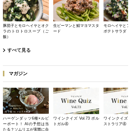
豚団子とモロヘイヤとオク
生ピーマンと鯖マヨマスタ
モロヘイヤとア
ラのトロトロスープ（ご
ード
ポテトサラダ
飯）
すべて見る
マガジン
ハーゲンダッツ6種×ルビ
ワインクイズ Vol.73 ポル
ワインクイズ Vo
ーポート！ AIの予想は当
トガル④
ストラリア④
たる？ソムリエが実際に合