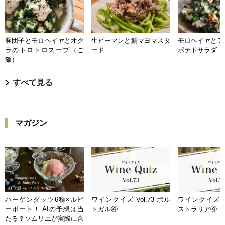
豚団子とモロヘイヤとオク
生ピーマンと鯖マヨマスタ
モロヘイヤとア
ラのトロトロスープ（ご
ード
ポテトサラダ
飯）
すべて見る
マガジン
ハーゲンダッツ6種×ルビ
ワインクイズ Vol.73 ポル
ワインクイズ Vo
ーポート！ AIの予想は当
トガル④
ストラリア④
たる？ソムリエが実際に合