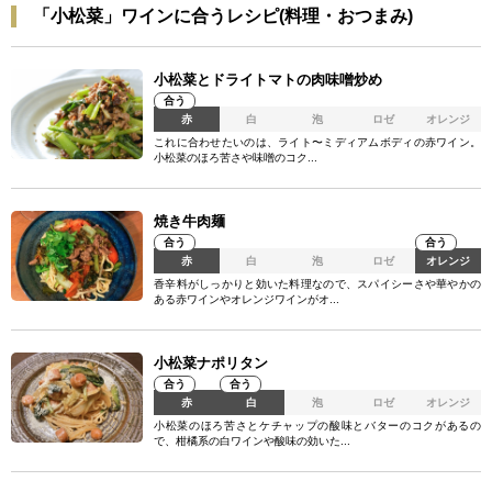
「小松菜」ワインに合うレシピ(料理・おつまみ)
小松菜とドライトマトの肉味噌炒め
合う
赤
白
泡
ロゼ
オレンジ
これに合わせたいのは、ライト〜ミディアムボディの赤ワイン。
小松菜のほろ苦さや味噌のコク...
焼き牛肉麺
合う
合う
赤
白
泡
ロゼ
オレンジ
香辛料がしっかりと効いた料理なので、スパイシーさや華やかの
ある赤ワインやオレンジワインがオ...
小松菜ナポリタン
合う
合う
赤
白
泡
ロゼ
オレンジ
小松菜のほろ苦さとケチャップの酸味とバターのコクがあるの
で、柑橘系の白ワインや酸味の効いた...