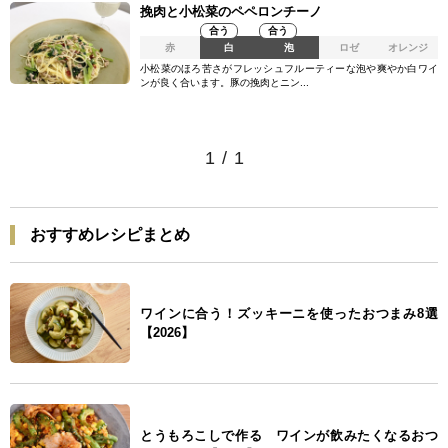
挽肉と小松菜のペペロンチーノ
合う
合う
赤
白
泡
ロゼ
オレンジ
小松菜のほろ苦さがフレッシュフルーティーな泡や爽やか白ワイ
ンが良く合います。豚の挽肉とニン...
1
/
1
おすすめレシピまとめ
ワインに合う！ズッキーニを使ったおつまみ8選
【2026】
とうもろこしで作る ワインが飲みたくなるおつ