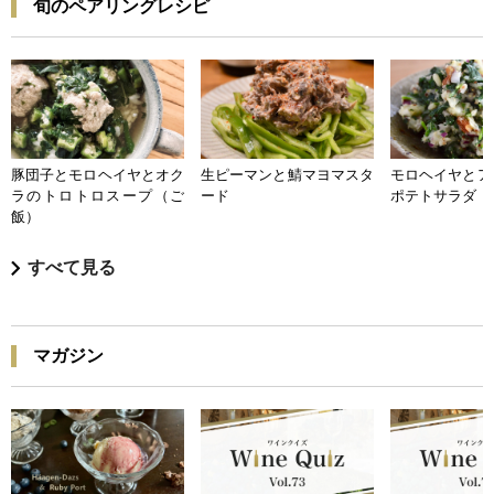
旬のペアリングレシピ
豚団子とモロヘイヤとオク
生ピーマンと鯖マヨマスタ
モロヘイヤとア
ラのトロトロスープ（ご
ード
ポテトサラダ
飯）
すべて見る
マガジン