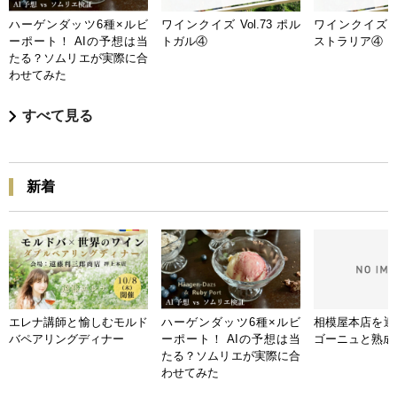
ハーゲンダッツ6種×ルビ
ワインクイズ Vol.73 ポル
ワインクイズ Vo
ーポート！ AIの予想は当
トガル④
ストラリア④
たる？ソムリエが実際に合
わせてみた
すべて見る
新着
エレナ講師と愉しむモルド
ハーゲンダッツ6種×ルビ
相模屋本店を迎
バペアリングディナー
ーポート！ AIの予想は当
ゴーニュと熟成
たる？ソムリエが実際に合
わせてみた