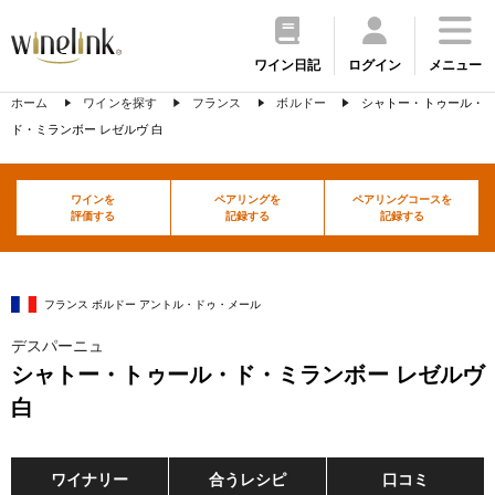
ワイン日記
ログイン
メニュー
ホーム
ワインを探す
フランス
ボルドー
シャトー・トゥール・
ド・ミランボー レゼルヴ 白
ワインを
ペアリングを
ペアリングコースを
評価する
記録する
記録する
フランス ボルドー アントル・ドゥ・メール
デスパーニュ
シャトー・トゥール・ド・ミランボー レゼルヴ
白
ワイナリー
合うレシピ
口コミ