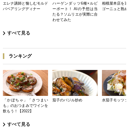
エレナ講師と愉しむモルド
ハーゲンダッツ6種×ルビ
相模屋本店を迎
バペアリングディナー
ーポート！ AIの予想は当
ゴーニュと熟成
たる？ソムリエが実際に合
わせてみた
すべて見る
ランキング
「かぼちゃ」「さつまい
茄子のバジル炒め
水茄子モッツァ
も」のおつまみでワインを
飲もう！【2022】
すべて見る