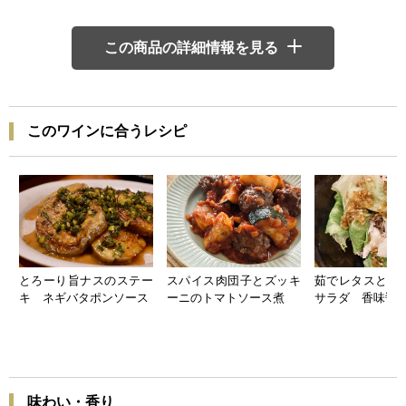
この商品の詳細情報を見る
このワインに合うレシピ
とろーり旨ナスのステー
スパイス肉団子とズッキ
茹でレタスと豚
キ ネギバタポンソース
ーニのトマトソース煮
サラダ 香味醤
味わい・香り