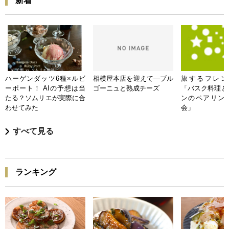
新着
ハーゲンダッツ6種×ルビ
相模屋本店を迎えて―ブル
旅するフレンチB
ーポート！ AIの予想は当
ゴーニュと熟成チーズ
「バスク料理と
たる？ソムリエが実際に合
ンのペアリン
わせてみた
会」
すべて見る
ランキング