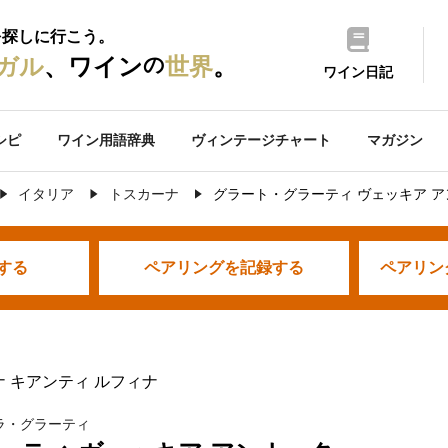
を探しに行こう。
の
ガル
、ワイン
世界
。
ワイン日記
シピ
ワイン用語辞典
ヴィンテージチャート
マガジン
イタリア
トスカーナ
グラート・グラーティ ヴェッキア 
する
ペアリングを
記録する
ペアリン
ナ キアンティ ルフィナ
ラ・グラーティ