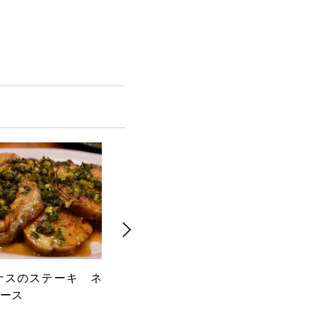
ナスのステーキ ネ
マッシュルームとベーコンの柚
砂肝
ース
子胡椒クリームパスタ