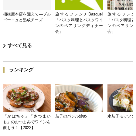
相模屋本店を迎えて―ブル
旅するフレンチBasque!
旅するフレンチB
ゴーニュと熟成チーズ
「バスク料理とバスクワイ
「バスク料理と
ンのペアリングディナー
ンのペアリン
会」
会」
すべて見る
ランキング
「かぼちゃ」「さつまい
茄子のバジル炒め
水茄子モッツァ
も」のおつまみでワインを
飲もう！【2022】