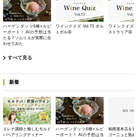
ハーゲンダッツ6種×ルビ
ワインクイズ Vol.73 ポル
ワインクイズ Vo
ーポート！ AIの予想は当
トガル④
ストラリア④
たる？ソムリエが実際に合
わせてみた
すべて見る
新着
エレナ講師と愉しむモルド
ハーゲンダッツ6種×ルビ
相模屋本店を迎
バペアリングディナー
ーポート！ AIの予想は当
ゴーニュと熟成