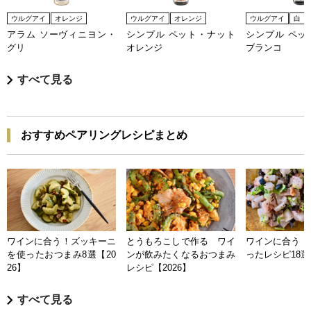
ウルグアイ
オレンジ
ウルグアイ
オレンジ
ウルグアイ
白
アラム ソーヴィニヨン・
シンプル ペット・ナット
シンプル ペッ
グリ
オレンジ
ブランコ
すべて見る
おすすめペアリングレシピまとめ
ワインに合う！ズッキーニ
とうもろこしで作る ワイ
ワインに合う 
を使ったおつまみ8選【20
ンが飲みたくなるおつまみ
ったレシピ18選【
26】
レシピ【2026】
すべて見る