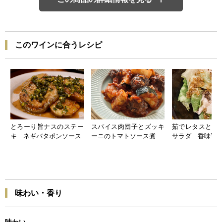
このワインに合うレシピ
とろーり旨ナスのステー
スパイス肉団子とズッキ
茹でレタスと豚
キ ネギバタポンソース
ーニのトマトソース煮
サラダ 香味醤
味わい・香り
味わい