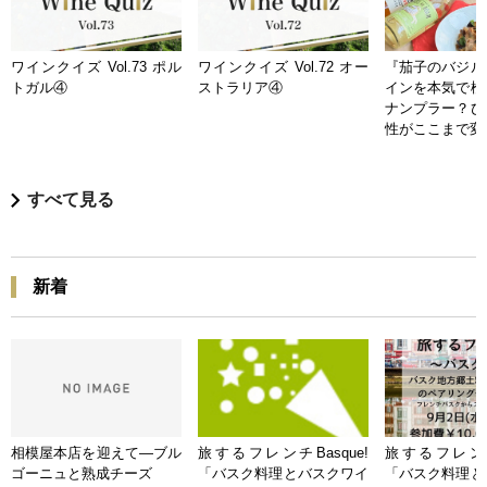
ワインクイズ Vol.73 ポル
ワインクイズ Vol.72 オー
『茄子のバジル
トガル④
ストラリア④
インを本気で検
ナンプラー？ひ
性がここまで変
すべて見る
新着
相模屋本店を迎えて―ブル
旅するフレンチBasque!
旅するフレンチB
ゴーニュと熟成チーズ
「バスク料理とバスクワイ
「バスク料理と