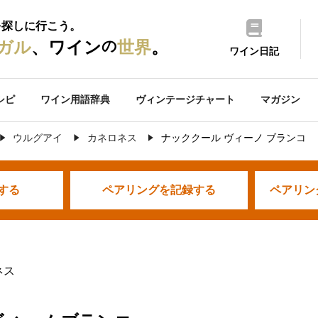
を探しに行こう。
の
ガル
、ワイン
世界
。
ワイン日記
シピ
ワイン用語辞典
ヴィンテージチャート
マガジン
ウルグアイ
カネロネス
ナッククール ヴィーノ ブランコ
する
ペアリングを
記録する
ペアリン
ネス