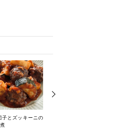
団子とズッキーニの
茹でレタスと豚しゃぶのサラ
白身
煮
ダ 香味醤油だれ
レソ