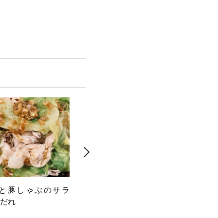
と豚しゃぶのサラ
白身魚のカルパッチョ 梅とク
スパ
だれ
レソンときゅうり