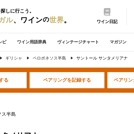
を探しに行こう。
の
ガル
、ワイン
世界
。
ワイン日記
シピ
ワイン用語辞典
ヴィンテージチャート
マガジン
ギリシャ
ペロポネソス半島
サントール サンタメリアナ
する
ペアリングを
記録する
ペアリン
ソス半島